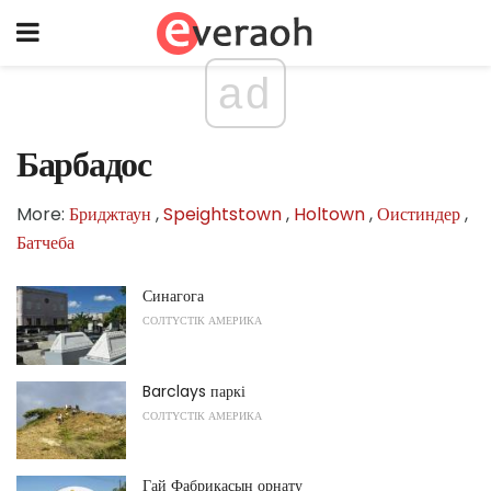
ad
Барбадос
More:
Бриджтаун
,
Speightstown
,
Holtown
,
Оистиндер
,
Батчеба
Синагога
СОЛТҮСТІК АМЕРИКА
Barclays паркі
СОЛТҮСТІК АМЕРИКА
Гай Фабрикасын орнату