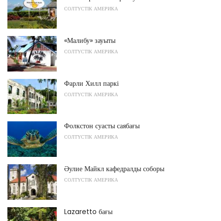
СОЛТҮСТІК АМЕРИКА
«Малибу» зауыты
СОЛТҮСТІК АМЕРИКА
Фарли Хилл паркі
СОЛТҮСТІК АМЕРИКА
Фолкстон суасты саябағы
СОЛТҮСТІК АМЕРИКА
Әулие Майкл кафедралды соборы
СОЛТҮСТІК АМЕРИКА
Lazaretto бағы