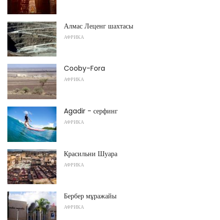
Алмас Леценг шахтасы
АФРИКА
Cooby-Fora
АФРИКА
Agadir - серфинг
АФРИКА
Красильни Шуара
АФРИКА
Бербер мұражайы
АФРИКА