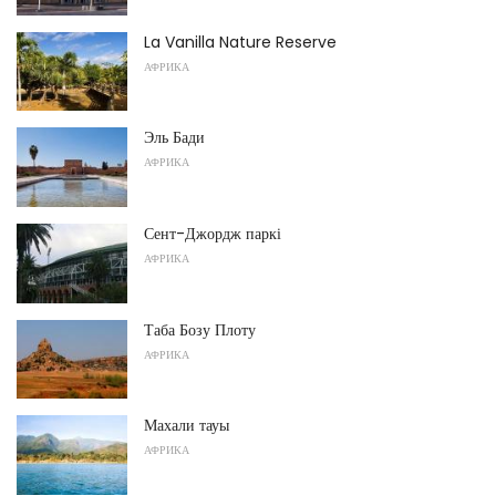
La Vanilla Nature Reserve
АФРИКА
Эль Бади
АФРИКА
Сент-Джордж паркі
АФРИКА
Таба Бозу Плоту
АФРИКА
Махали тауы
АФРИКА