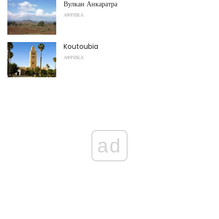
Вулкан Анкаратра
АФРИКА
Koutoubia
АФРИКА
ad