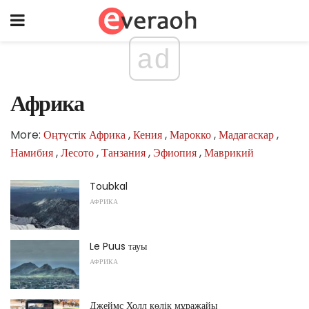
ad
Африка
More:
Оңтүстік Африка
,
Кения
,
Марокко
,
Мадагаскар
,
Намибия
,
Лесото
,
Танзания
,
Эфиопия
,
Маврикий
Toubkal
АФРИКА
Le Puus тауы
АФРИКА
Джеймс Холл көлік мұражайы