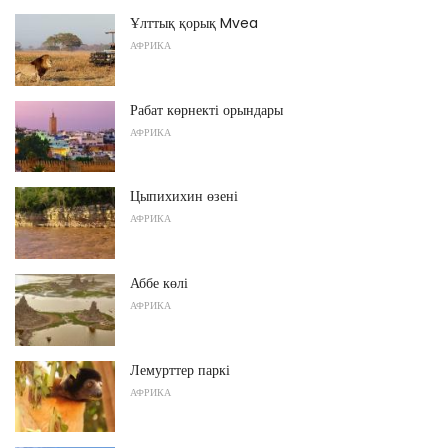
Ұлттық қорық Mvea
АФРИКА
Рабат көрнекті орындары
АФРИКА
Цыпихихин өзені
АФРИКА
Аббе көлі
АФРИКА
Лемурттер паркі
АФРИКА