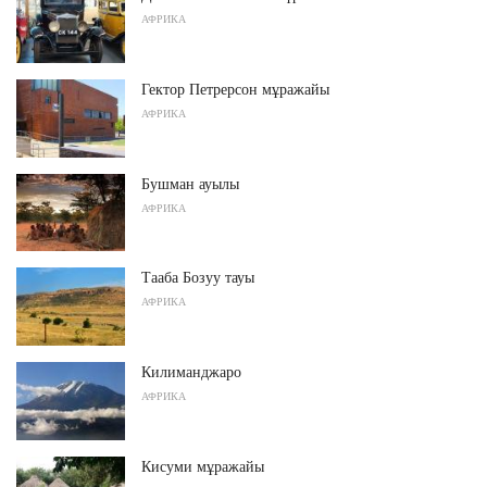
АФРИКА
Гектор Петрерсон мұражайы
АФРИКА
Бушман ауылы
АФРИКА
Тааба Бозуу тауы
АФРИКА
Килиманджаро
АФРИКА
Кисуми мұражайы