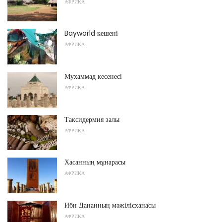
АФРИКА
Bayworld кешені
АФРИКА
Мухаммад кесенесі
АФРИКА
Таксидермия залы
АФРИКА
Хасанның мұнарасы
АФРИКА
Ибн Дананның мәжілісханасы
АФРИКА