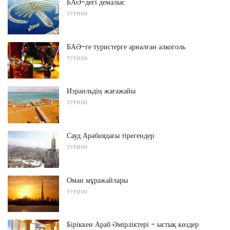
БАӘ-дегі демалыс
ТУРИЗМ
БАӘ-ге туристерге арналған алкоголь
ТУРИЗМ
Израильдің жағажайы
ТУРИЗМ
Сауд Арабиядағы тірегендер
ТУРИЗМ
Оман мұражайлары
ТУРИЗМ
Біріккен Араб Әмірліктері - ыстық көздер