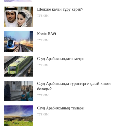
Шейхке қалай тұру керек?
ТУРИЗМ
Көлік БАӘ
ТУРИЗМ
Сауд Арабиясындағы метро
ТУРИЗМ
Сауд Арабиясында туристерге қалай киюге
болады?
ТУРИЗМ
Сауд Арабиясының таулары
ТУРИЗМ