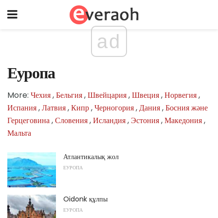
ad
Еуропа
More:
Чехия
,
Бельгия
,
Швейцария
,
Швеция
,
Норвегия
,
Испания
,
Латвия
,
Кипр
,
Черногория
,
Дания
,
Босния және
Герцеговина
,
Словения
,
Исландия
,
Эстония
,
Македония
,
Мальта
Атлантикалық жол
ЕУРОПА
Oidonk құлпы
ЕУРОПА