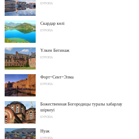
ЕУРОПА
Скардар көлі
ЕУРОПА
Үлкен Бегинаж
ЕУРОПА
Форт-Сент-Элма
ЕУРОПА
Божественная Богородицы туралы хабарлау
шіркеуі
ЕУРОПА
Нуак
ЕУРОПА