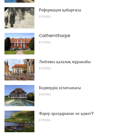
Реформация қабырғасы
ЕУРОПА
Cathernthorpe
ЕУРОПА
Любляна қалалық мұражайы
ЕУРОПА
Бодмердің кітапханасы
ЕУРОПА
Фарер аралдарынан не қажет?
ЕУРОПА