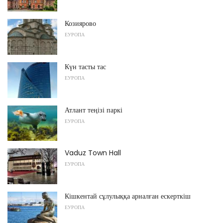
Козиярово
ЕУРОПА
Күн тасты тас
ЕУРОПА
Атлант теңізі паркі
ЕУРОПА
Vaduz Town Hall
ЕУРОПА
Кішкентай сұлулыққа арналған ескерткіш
ЕУРОПА