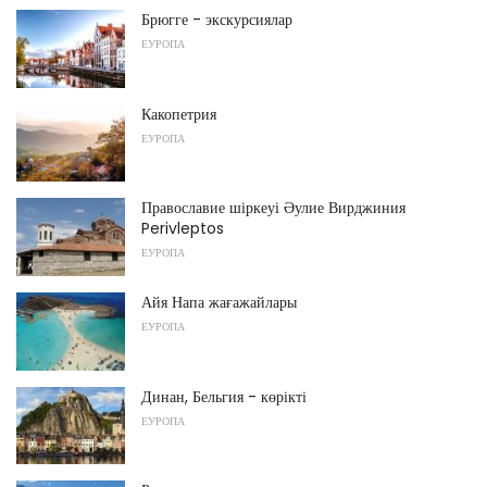
Брюгге - экскурсиялар
ЕУРОПА
Какопетрия
ЕУРОПА
Православие шіркеуі Әулие Вирджиния
Perivleptos
ЕУРОПА
Айя Напа жағажайлары
ЕУРОПА
Динан, Бельгия - көрікті
ЕУРОПА