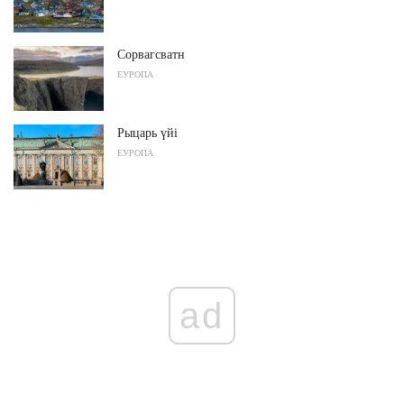
Сорвагсватн
ЕУРОПА
Рыцарь үйі
ЕУРОПА
ad