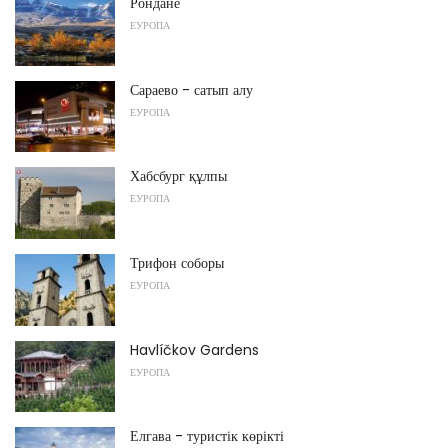
Рондане
ЕУРОПА
Сараево - сатып алу
ЕУРОПА
Хабсбург құлпы
ЕУРОПА
Трифон соборы
ЕУРОПА
Havlíčkov Gardens
ЕУРОПА
Елгава - туристік көрікті