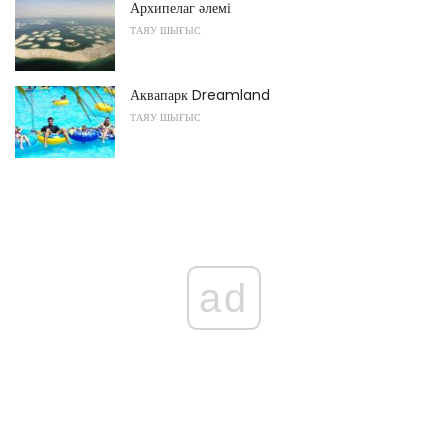
Архипелаг әлемі
ТАЯУ ШЫҒЫС
Аквапарк Dreamland
ТАЯУ ШЫҒЫС
ad