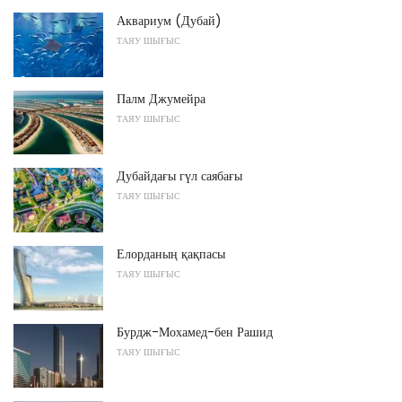
Аквариум (Дубай)
ТАЯУ ШЫҒЫС
Палм Джумейра
ТАЯУ ШЫҒЫС
Дубайдағы гүл саябағы
ТАЯУ ШЫҒЫС
Елорданың қақпасы
ТАЯУ ШЫҒЫС
Бурдж-Мохамед-бен Рашид
ТАЯУ ШЫҒЫС