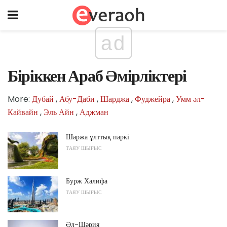
ad
Біріккен Араб Әмірліктері
More:
Дубай
,
Абу-Даби
,
Шарджа
,
Фуджейра
,
Умм әл-
Кайвайн
,
Эль Айн
,
Аджман
Шаржа ұлттық паркі
ТАЯУ ШЫҒЫС
Бурж Халифа
ТАЯУ ШЫҒЫС
Әл-Шәрия