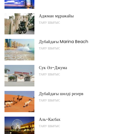
Аджман мұражайы
ТАЯУ ШЫҒЫС
Дубайдағы Marina Beach
ТАЯУ ШЫҒЫС
Сук Әл-Джума
ТАЯУ ШЫҒЫС
Дубайдағы шөлді резерв
ТАЯУ ШЫҒЫС
Аль-Касбах
ТАЯУ ШЫҒЫС