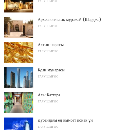
ТАЯУ ШЫҒЫС
Археологиялық мұражай (Шарджа)
ТАЯУ ШЫҒЫС
Алтын нарығы
ТАЯУ ШЫҒЫС
Қоян мұнарасы
ТАЯУ ШЫҒЫС
Аль-Каттара
ТАЯУ ШЫҒЫС
Дубайдағы ең қымбат қонақ үй
ТАЯУ ШЫҒЫС