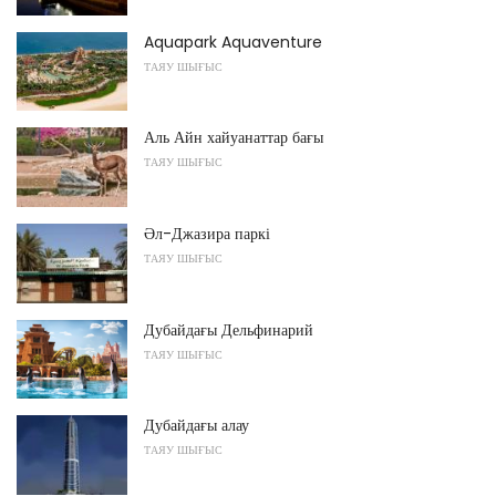
Aquapark Aquaventure
ТАЯУ ШЫҒЫС
Аль Айн хайуанаттар бағы
ТАЯУ ШЫҒЫС
Әл-Джазира паркі
ТАЯУ ШЫҒЫС
Дубайдағы Дельфинарий
ТАЯУ ШЫҒЫС
Дубайдағы алау
ТАЯУ ШЫҒЫС