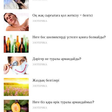
Оң жақ сырғытаға қол жеткізу - белгісі
ЭЗОТЕРИКА
Неге бос шөлмектерді үстелге қоюға болмайды?
ЭЗОТЕРИКА
Дәрігер не туралы армандайды?
ЭЗОТЕРИКА
Жаздың белгілері
ЭЗОТЕРИКА
Неге біз қара өрік туралы армандаймыз?
ЭЗОТЕРИКА