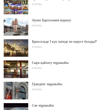
ЕУРОПА
Әулие Бартоломея шіркеуі
ЕУРОПА
Брюссельде 1 күн ішінде не көруге болады?
ЕУРОПА
Сыра қайнату мұражайы
ЕУРОПА
Грандинг мұражайы
ЕУРОПА
Сән мұражайы