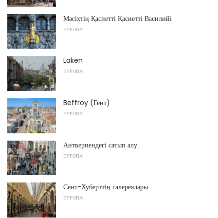
Мәсіхтің Қасиетті Қасиетті Василийі
ЕУРОПА
Laken
ЕУРОПА
Beffroy (Гент)
ЕУРОПА
Антверпендегі сатып алу
ЕУРОПА
Сент-Хуберттің галереялары
ЕУРОПА