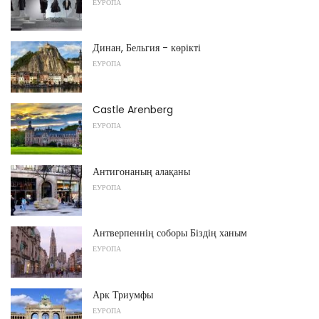
ЕУРОПА
Динан, Бельгия - көрікті
ЕУРОПА
Castle Arenberg
ЕУРОПА
Антигонаның алақаны
ЕУРОПА
Антверпеннің соборы Біздің ханым
ЕУРОПА
Арк Триумфы
ЕУРОПА