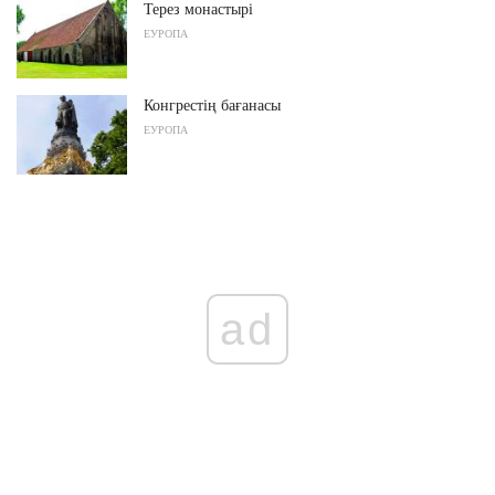
Терез монастырі
ЕУРОПА
Конгрестің бағанасы
ЕУРОПА
ad