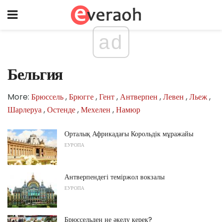
ad
Бельгия
More:
Брюссель
,
Брюгге
,
Гент
,
Антверпен
,
Левен
,
Льеж
,
Шарлеруа
,
Остенде
,
Мехелен
,
Намюр
Орталық Африкадағы Корольдік мұражайы
ЕУРОПА
Антверпендегі теміржол вокзалы
ЕУРОПА
Брюссельден не әкелу керек?