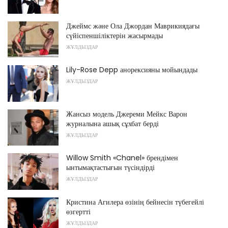
Джеймс және Ола Джордан Маврикиядағы
сүйіспеншіліктерін жасырмады
ЖҰЛДЫЗДАР
Lily-Rose Depp анорексияны мойындады
ЖҰЛДЫЗДАР
Жансыз модель Джереми Мейкс Варон
журналына ашық сұхбат берді
ЖҰЛДЫЗДАР
Willow Smith «Chanel» брендімен
ынтымақтастығын түсіндірді
ЖҰЛДЫЗДАР
Кристина Агилера өзінің бейнесін түбегейлі
өзгертті
ЖҰЛДЫЗДАР