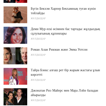
Бүгін Бекхэм Харпер Бекхамның туған күнін
тойлайды
ЖҰЛДЫЗДАР
Деми Мур ескі өсімнен бас тартады: жұлдыздың
сұлулығының құпиялары
ЖҰЛДЫЗДАР
Роман Алан Рикман және Эмма Уотсон
ЖҰЛДЫЗДАР
Тайра Бэнкс алғаш рет бір жарым жастағы ұлын
көрсетті
ЖҰЛДЫЗДАР
Джонатан Риз Майерс мен Мара Лэйн баладан
айырылды
ЖҰЛДЫЗДАР