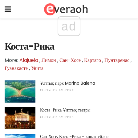
ad
Коста-Рика
More:
Alajuela
,
Лимон
,
Сан-Хосе
,
Картаго
,
Пунтаренас
,
Гуанакасте
,
Увита
Ұлттық парк Marino Balena
СОЛТҮСТІК АМЕРИКА
Коста-Рика Ұлттық театры
СОЛТҮСТІК АМЕРИКА
Сан Хосе, Коста-Рика - қонақ үйлер