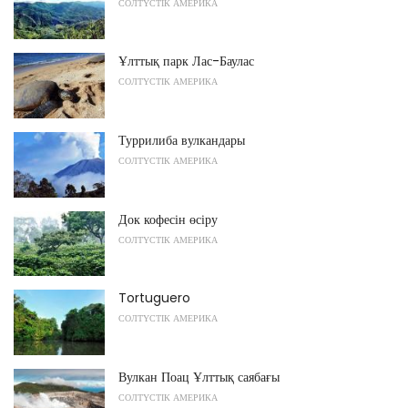
СОЛТҮСТІК АМЕРИКА
Ұлттық парк Лас-Баулас
СОЛТҮСТІК АМЕРИКА
Туррилиба вулкандары
СОЛТҮСТІК АМЕРИКА
Док кофесін өсіру
СОЛТҮСТІК АМЕРИКА
Tortuguero
СОЛТҮСТІК АМЕРИКА
Вулкан Поац Ұлттық саябағы
СОЛТҮСТІК АМЕРИКА