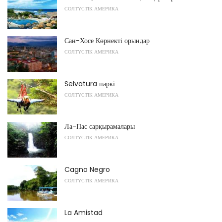
СОЛТҮСТІК АМЕРИКА
Сан-Хосе Көрнекті орындар
СОЛТҮСТІК АМЕРИКА
Selvatura паркі
СОЛТҮСТІК АМЕРИКА
Ла-Пас сарқырамалары
СОЛТҮСТІК АМЕРИКА
Cagno Negro
СОЛТҮСТІК АМЕРИКА
La Amistad