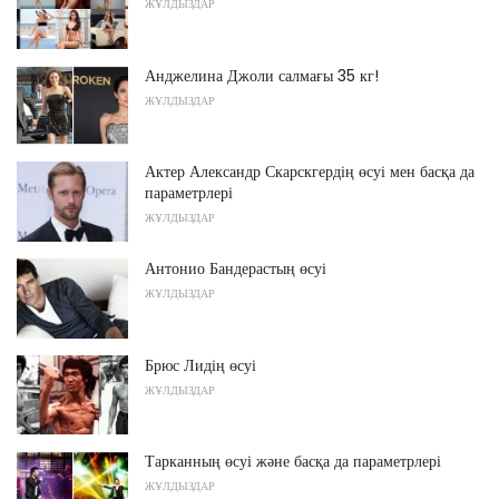
ЖҰЛДЫЗДАР
Анджелина Джоли салмағы 35 кг!
ЖҰЛДЫЗДАР
Актер Александр Скарскгердің өсуі мен басқа да
параметрлері
ЖҰЛДЫЗДАР
Антонио Бандерастың өсуі
ЖҰЛДЫЗДАР
Брюс Лидің өсуі
ЖҰЛДЫЗДАР
Тарканның өсуі және басқа да параметрлері
ЖҰЛДЫЗДАР