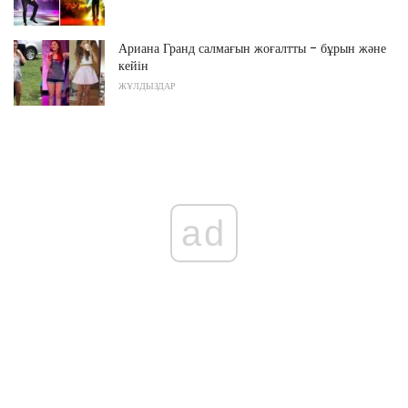
Ариана Гранд салмағын жоғалтты - бұрын және
кейін
ЖҰЛДЫЗДАР
ad