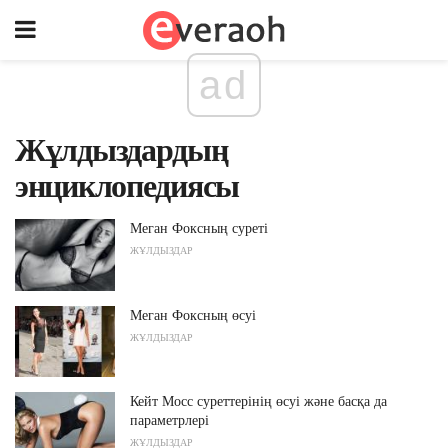
ad
Жұлдыздардың
энциклопедиясы
Меган Фоксның суреті
ЖҰЛДЫЗДАР
Меган Фоксның өсуі
ЖҰЛДЫЗДАР
Кейт Мосс суреттерінің өсуі және басқа да
параметрлері
ЖҰЛДЫЗДАР