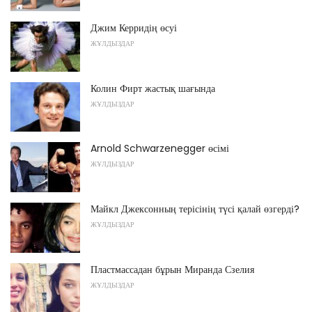
Джим Керридің өсуі
ЖҰЛДЫЗДАР
Колин Фирт жастық шағында
ЖҰЛДЫЗДАР
Arnold Schwarzenegger өсімі
ЖҰЛДЫЗДАР
Майкл Джексонның терісінің түсі қалай өзгерді?
ЖҰЛДЫЗДАР
Пластмассадан бұрын Миранда Сзелия
ЖҰЛДЫЗДАР