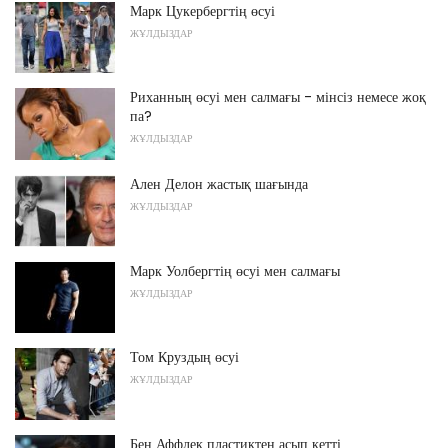
Марк Цукербергтің өсуі
ЖҰЛДЫЗДАР
Риханның өсуі мен салмағы - мінсіз немесе жоқ
па?
ЖҰЛДЫЗДАР
Ален Делон жастық шағында
ЖҰЛДЫЗДАР
Марк Уолбергтің өсуі мен салмағы
ЖҰЛДЫЗДАР
Том Круздың өсуі
ЖҰЛДЫЗДАР
Бен Аффлек пластиктен асып кетті