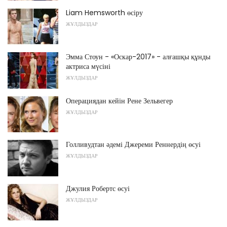
Liam Hemsworth өсіру
ЖҰЛДЫЗДАР
Эмма Стоун - «Оскар-2017» - алғашқы құнды
актриса мүсіні
ЖҰЛДЫЗДАР
Операциядан кейін Рене Зельвегер
ЖҰЛДЫЗДАР
Голливудтан әдемі Джереми Реннердің өсуі
ЖҰЛДЫЗДАР
Джулия Робертс өсуі
ЖҰЛДЫЗДАР