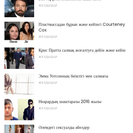
ЖҰЛДЫЗДАР
Пластмассадан бұрын және кейінгі Courteney
Cox
ЖҰЛДЫЗДАР
Крис Пратта салмақ жоғалтуға дейін және кейін
ЖҰЛДЫЗДАР
Эмма Уотсонның биіктігі мен салмағы
ЖҰЛДЫЗДАР
Неарардың шаштаразы 2016 жылы
ЖҰЛДЫЗДАР
Әлемдегі сексуалды әйелдер