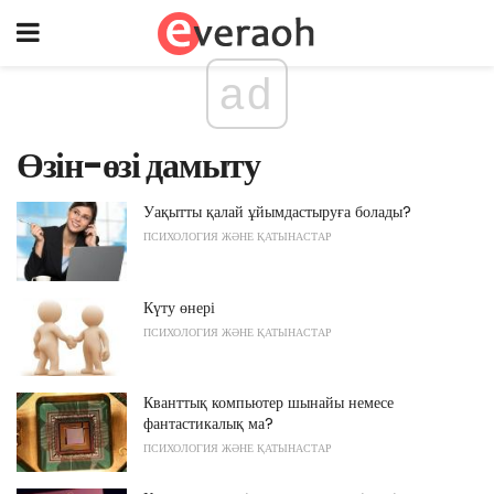
ad
Өзін-өзі дамыту
Уақытты қалай ұйымдастыруға болады?
ПСИХОЛОГИЯ ЖӘНЕ ҚАТЫНАСТАР
Күту өнері
ПСИХОЛОГИЯ ЖӘНЕ ҚАТЫНАСТАР
Кванттық компьютер шынайы немесе
фантастикалық ма?
ПСИХОЛОГИЯ ЖӘНЕ ҚАТЫНАСТАР