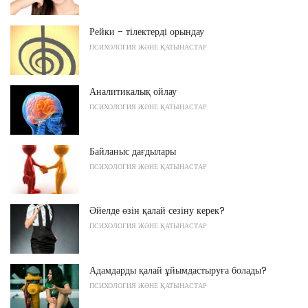
Рейки - тілектерді орындау
ПСИХОЛОГИЯ ЖӘНЕ ҚАТЫНАСТАР
Аналитикалық ойлау
ПСИХОЛОГИЯ ЖӘНЕ ҚАТЫНАСТАР
Байланыс дағдылары
ПСИХОЛОГИЯ ЖӘНЕ ҚАТЫНАСТАР
Әйелде өзін қалай сезіну керек?
ПСИХОЛОГИЯ ЖӘНЕ ҚАТЫНАСТАР
Адамдарды қалай ұйымдастыруға болады?
ПСИХОЛОГИЯ ЖӘНЕ ҚАТЫНАСТАР