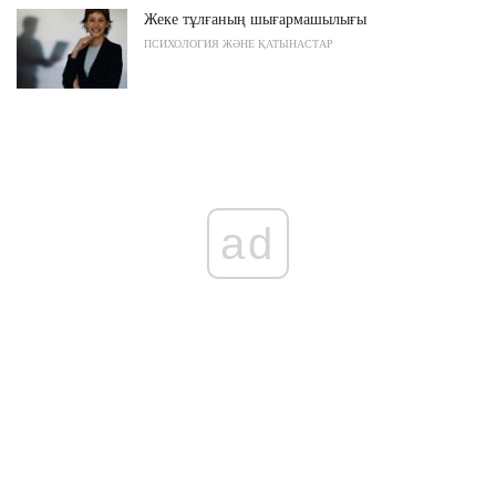
Жеке тұлғаның шығармашылығы
ПСИХОЛОГИЯ ЖӘНЕ ҚАТЫНАСТАР
ad