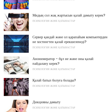
Мидың сол жақ жартысын қалай дамыту керек?
ПСИХОЛОГИЯ ЖӘНЕ ҚАТЫНАСТАР
Сервер қандай және ол қарапайым компьютерден
не хостингтен қалай ерекшеленеді?
ПСИХОЛОГИЯ ЖӘНЕ ҚАТЫНАСТАР
Анонимератор - бұл не және оны қалай
пайдалану керек?
ПСИХОЛОГИЯ ЖӘНЕ ҚАТЫНАСТАР
Қалай батыл болуға болады?
ПСИХОЛОГИЯ ЖӘНЕ ҚАТЫНАСТАР
Дикцияны дамыту
ПСИХОЛОГИЯ ЖӘНЕ ҚАТЫНАСТАР