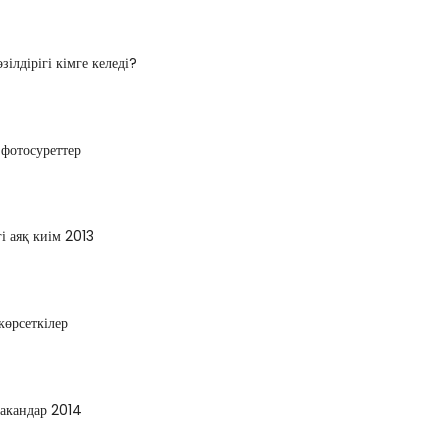
ілдірігі кімге келеді?
фотосуреттер
і аяқ киім 2013
көрсеткілер
такандар 2014