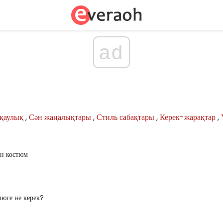
ad
сқаулық
,
Сән жаңалықтары
,
Стиль сабақтары
,
Керек-жарақтар
,
ін костюм
июге не керек?