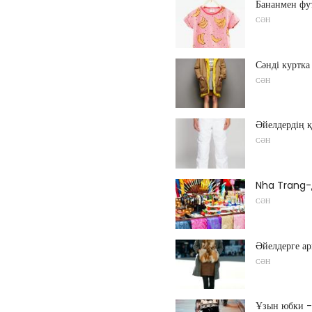
Бананмен фу
СӘН
Сәнді куртка
СӘН
Әйелдердің 
СӘН
Nha Trang-д
СӘН
Әйелдерге ар
СӘН
Ұзын юбки -