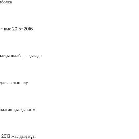
тболка
 - қыс 2015-2016
қысқы шалбары қызады
ағы сатып алу
налған қысқы киім
 2013 жылдың күзі