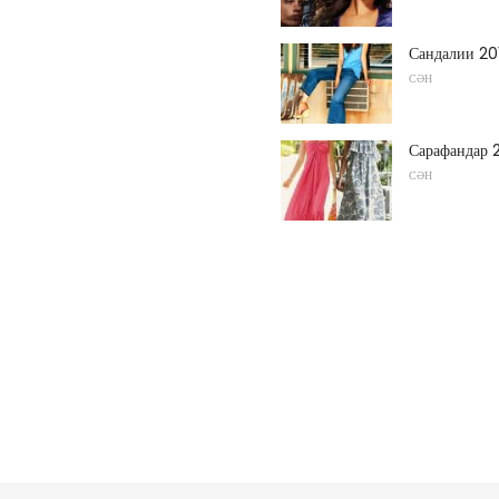
Сандалии 20
СӘН
Сарафандар 
СӘН