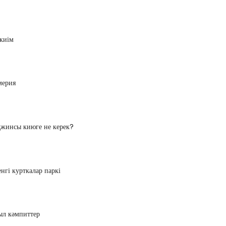
киім
мерия
джинсы киюге не керек?
нгі курткалар паркі
ыл кәмпиттер