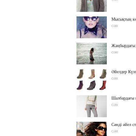
Мысықтың көз
СӘН
Жаңбырдағы 
СӘН
Әйелдер Күзг
СӘН
Шалбардағы 
СӘН
Сәнді әйел с
СӘН