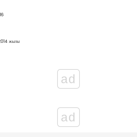
16
2014 жылы
ad
ad