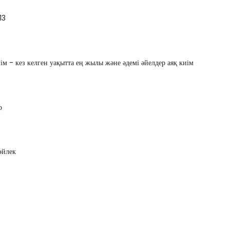
13
ім - кез келген уақытта ең жылы және әдемі әйелдер аяқ киім
р
өйлек