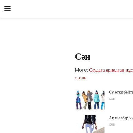
Сән
More:
Саудаға арналған нұ
стиль
Су өткізбейт
СӘН
Ақ шалбар к
СӘН