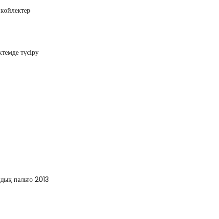
 көйлектер
ктемде түсіру
дық пальто 2013