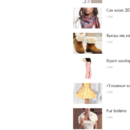
Сән киімі 20
СӘН
Қысқы аяқ ки
СӘН
Күшті шалба
СӘН
«Татьянка» к
СӘН
Fur bolero
СӘН