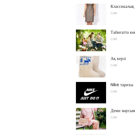
Классикалық
СӘН
Табиғатта кө
СӘН
Ақ керзі
СӘН
Nike тарихы
СӘН
Деми маусым
СӘН