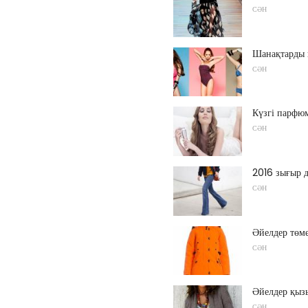
СӘН
Шанақтарды 
СӘН
Күзгі парфю
СӘН
2016 зығыр 
СӘН
Әйелдер төме
СӘН
Әйелдер қыз
СӘН