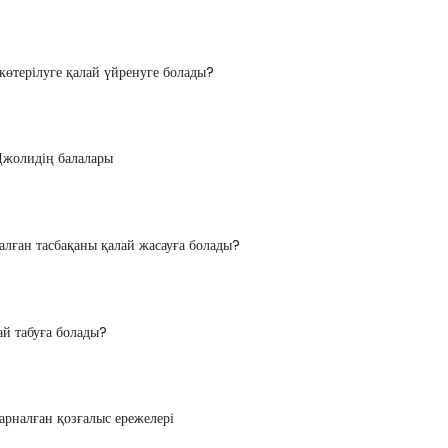
көтерілуге ​​қалай үйренуге болады?
жолидің балалары
алған тасбақаны қалай жасауға болады?
ай табуға болады?
рналған қозғалыс ережелері