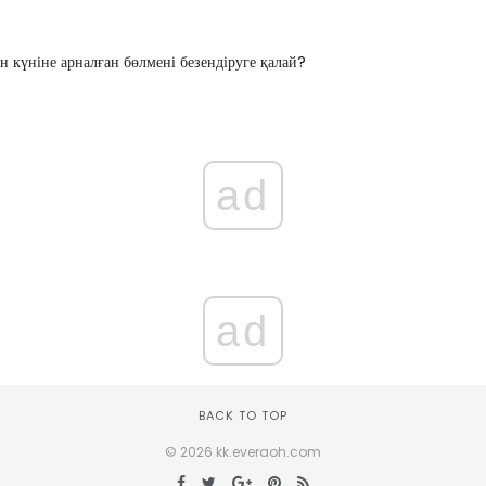
н күніне арналған бөлмені безендіруге қалай?
ad
ad
BACK TO TOP
© 2026 kk.everaoh.com