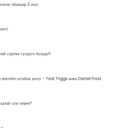
налған ойындар 2 жыл
шкесі
лай суретке түсіруге болады?
 мектебі» кітабын шолу - Teal Triggs және Daniel Frost
 қалай салу керек?
сі