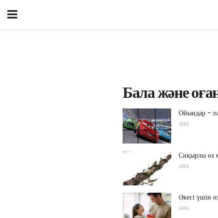
Бала және оғ
Ойындар - п
АНА
Сиқырлы өз 
АНА
Әкесі үшін 
АНА