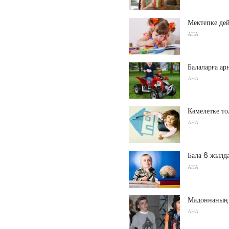
Мектепке дей
АНА
Балаларға ар
АНА
Кәмелетке то
АНА
Бала 6 жылда
АНА
Мадоннаның 
АНА