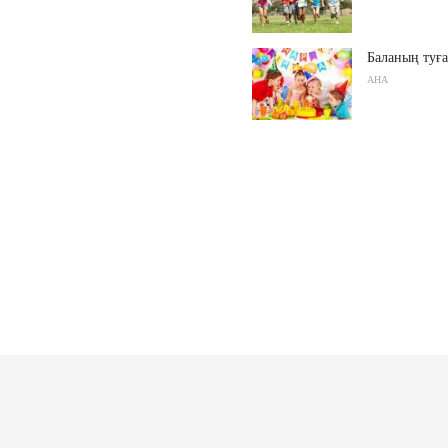
Баланың туға
АНА