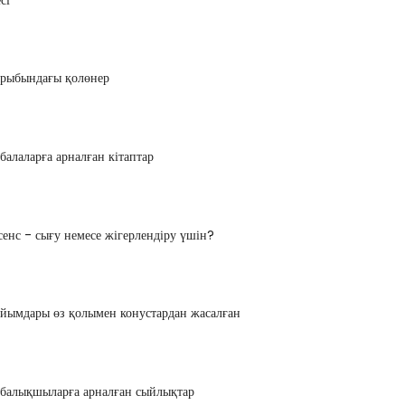
ырыбындағы қолөнер
балаларға арналған кітаптар
енс - сығу немесе жігерлендіру үшін?
йымдары өз қолымен конустардан жасалған
 балықшыларға арналған сыйлықтар