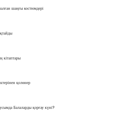
налған шаңғы костюмдері
ықтайды
ң кітаптары
іктерінен қолөнер
аусымда Балаларды қорғау күні?