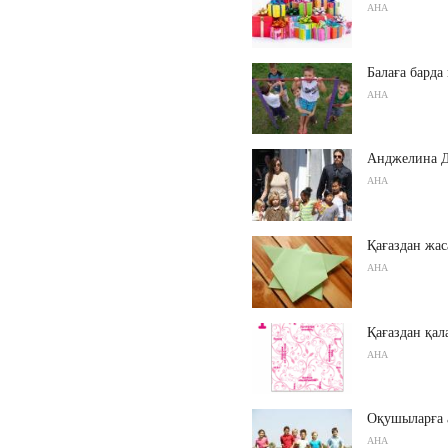
АНА
Балаға барда 
АНА
Анджелина Д
АНА
Қағаздан жас
АНА
Қағаздан қал
АНА
Оқушыларға а
АНА