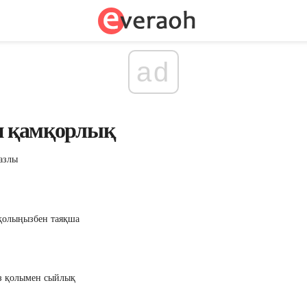
ad
ан қамқорлық
азлы
қолыңызбен таяқша
өз қолымен сыйлық