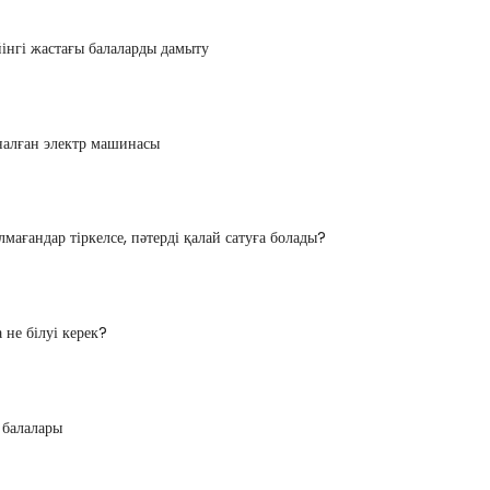
інгі жастағы балаларды дамыту
налған электр машинасы
лмағандар тіркелсе, пәтерді қалай сатуға болады?
 не білуі керек?
балалары