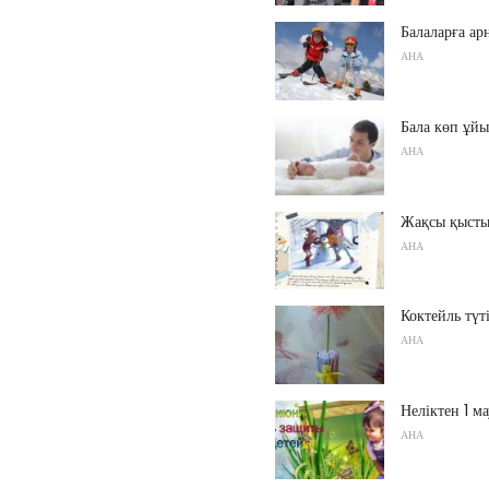
Балаларға ар
АНА
Бала көп ұй
АНА
Жақсы қысты
АНА
Коктейль түт
АНА
Неліктен 1 м
АНА