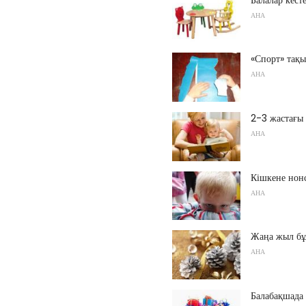
АНА
«Спорт» тақ
АНА
2-3 жастағы 
АНА
Кішкене нонс
АНА
Жаңа жыл бұ
АНА
Балабақшада