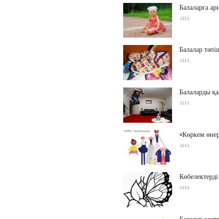
Балаларға ар
АНА
Балалар тәпі
АНА
Балаларды қа
АНА
«Көркем өнер
АНА
Көбелектерді
АНА
Балалар кесте