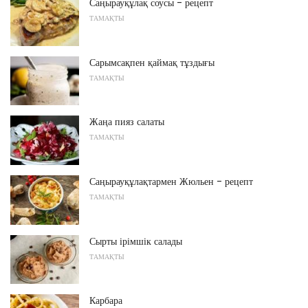
Саңырауқұлақ соусы - рецепт
ТАМАҚТЫ
Сарымсақпен қаймақ тұздығы
ТАМАҚТЫ
Жаңа пияз салаты
ТАМАҚТЫ
Саңырауқұлақтармен Жюльен - рецепт
ТАМАҚТЫ
Сырты ірімшік салады
ТАМАҚТЫ
Карбара