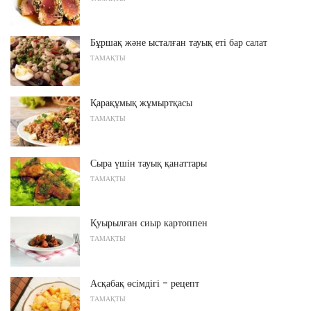
Бұршақ және ысталған тауық еті бар салат
ТАМАҚТЫ
Қарақұмық жұмыртқасы
ТАМАҚТЫ
Сыра үшін тауық қанаттары
ТАМАҚТЫ
Қуырылған сиыр картоппен
ТАМАҚТЫ
Асқабақ өсімдігі - рецепт
ТАМАҚТЫ