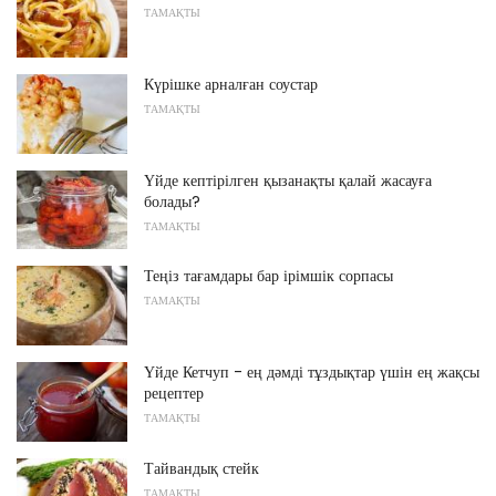
ТАМАҚТЫ
Күрішке арналған соустар
ТАМАҚТЫ
Үйде кептірілген қызанақты қалай жасауға
болады?
ТАМАҚТЫ
Теңіз тағамдары бар ірімшік сорпасы
ТАМАҚТЫ
Үйде Кетчуп - ең дәмді тұздықтар үшін ең жақсы
рецептер
ТАМАҚТЫ
Тайвандық стейк
ТАМАҚТЫ