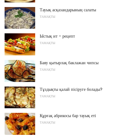
Тауық асқазандарының салаты
ТАМАҚТЫ
Ыстық ит - рецепт
ТАМАҚТЫ
Баяу қытырлақ баклажан чипсы
ТАМАҚТЫ
Тұздықты қалай пісіруге болады?
ТАМАҚТЫ
Құрғақ абрикосы бар тауық еті
ТАМАҚТЫ