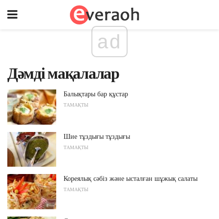
ad
Дәмді мақалалар
Балықтары бар құстар
ТАМАҚТЫ
Шие тұздығы тұздығы
ТАМАҚТЫ
Кореялық сәбіз және ысталған шұжық салаты
ТАМАҚТЫ