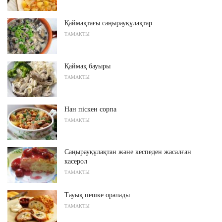
Қаймақтағы саңырауқұлақтар
ТАМАҚТЫ
Қаймақ бауыры
ТАМАҚТЫ
Нан піскен сорпа
ТАМАҚТЫ
Саңырауқұлақтан және кеспеден жасалған
касерол
ТАМАҚТЫ
Тауық пешке оралады
ТАМАҚТЫ