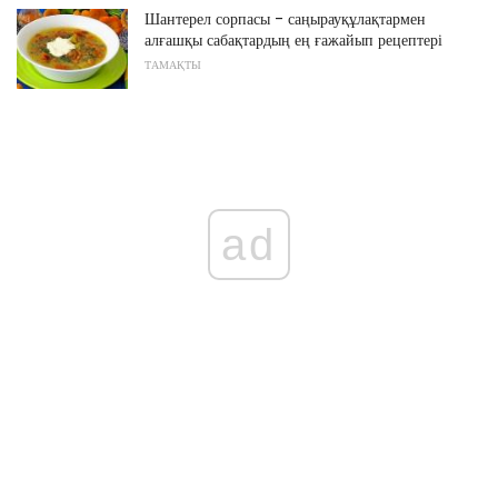
Шантерел сорпасы - саңырауқұлақтармен
алғашқы сабақтардың ең ғажайып рецептері
ТАМАҚТЫ
ad