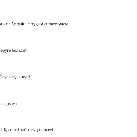
ker Spaniel - тұқым сипаттамасы
көруге болады?
әуелсіздік күні
ның есімі
і Қасиетті табыттың шіркеуі