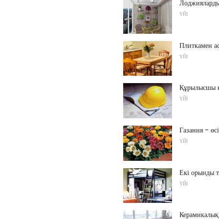
Лоджияларды
ҮЙІ
Плиткамен ас
ҮЙІ
Құрылысшы к
ҮЙІ
Газания - өс
ҮЙІ
Екі орынды т
ҮЙІ
Керамикалы