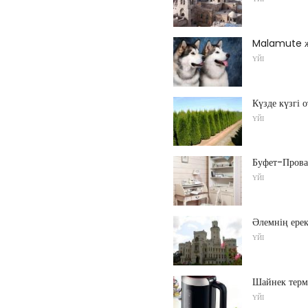
Malamute ж
ҮЙІ
Күзде күзгі 
ҮЙІ
Буфет-Прова
ҮЙІ
Әлемнің ере
ҮЙІ
Шайнек терм
ҮЙІ