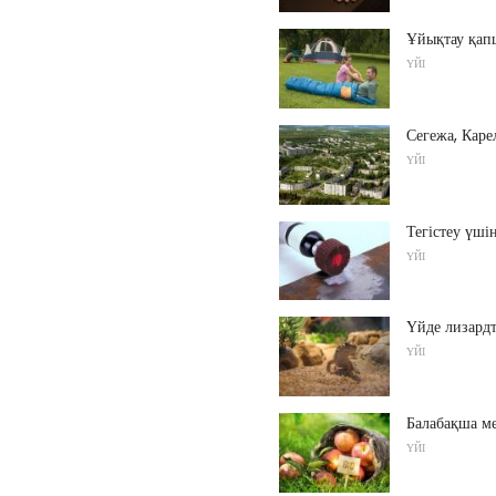
Ұйықтау қап
ҮЙІ
Сегежа, Каре
ҮЙІ
Тегістеу үші
ҮЙІ
Үйде лизард
ҮЙІ
Балабақша ме
ҮЙІ