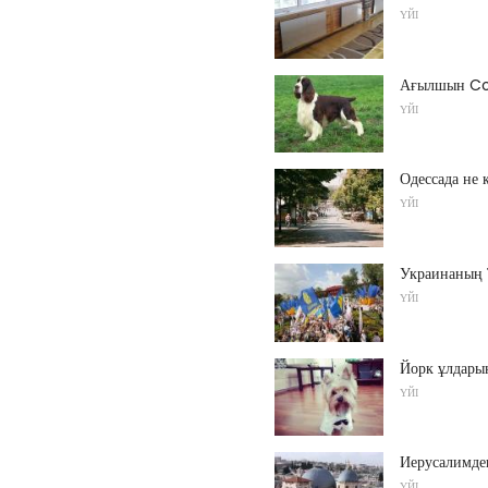
ҮЙІ
Ағылшын Coc
ҮЙІ
Одессада не 
ҮЙІ
Украинаның Т
ҮЙІ
Йорк ұлдары
ҮЙІ
Иерусалимдег
ҮЙІ