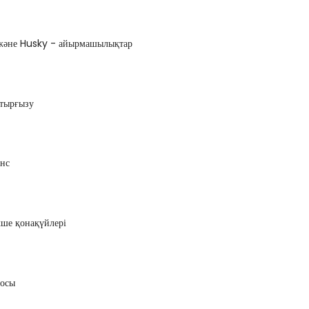
әне Husky - айырмашылықтар
отырғызу
нс
кше қонақүйлері
осы