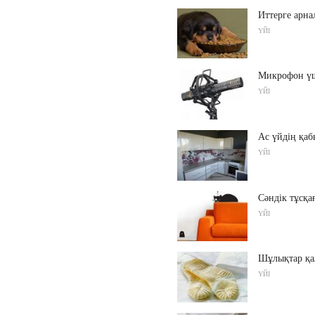
Иттерге арн
ҮЙІ
Микрофон үш
ҮЙІ
Ас үйдің қаб
ҮЙІ
Сәндік тұсқа
ҮЙІ
Шұлықтар қа
ҮЙІ