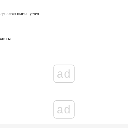
 арналған шағын үстел
жағасы
ad
ad