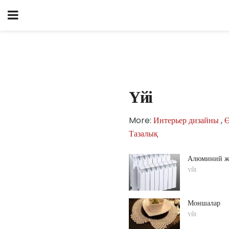
Үйі
More:
Интерьер дизайны
,
Ө
Тазалық
Алюминий жы
ҮЙІ
Моншалар
ҮЙІ