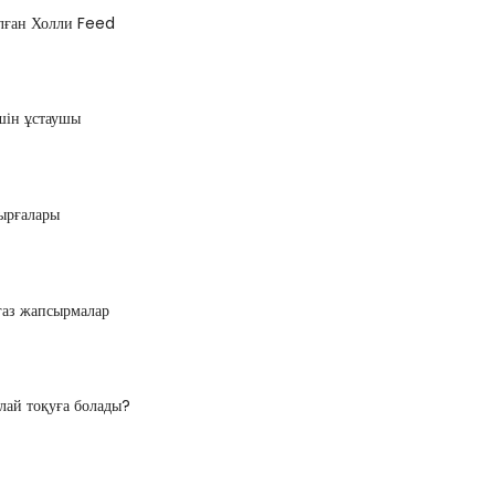
алған Холли Feed
ін ұстаушы
ырғалары
ғаз жапсырмалар
лай тоқуға болады?