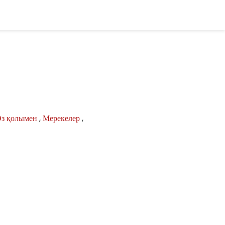
з қолымен
,
Мерекелер
,