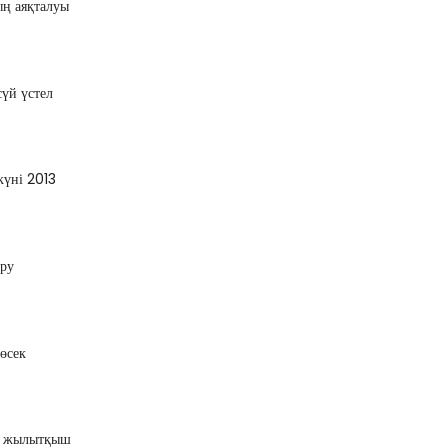
ң аяқталуы
үй үстел
үні 2013
іру
өсек
қ жылытқыш