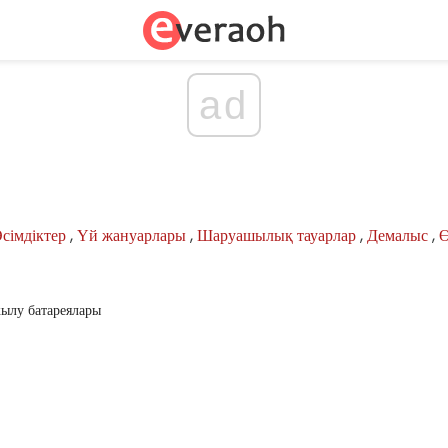
ad
сімдіктер
,
Үй жануарлары
,
Шаруашылық тауарлар
,
Демалыс
,
Ө
лу батареялары