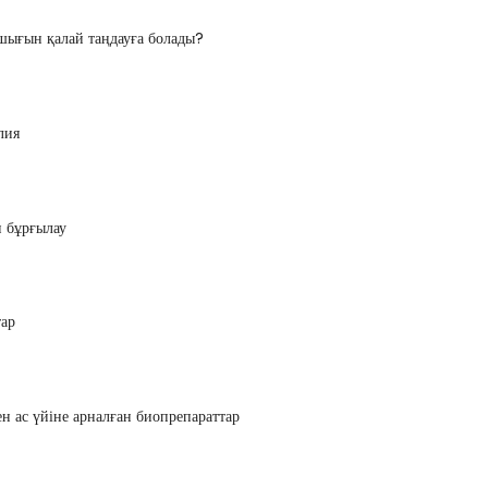
шығын қалай таңдауға болады?
лия
н бұрғылау
тар
н ас үйіне арналған биопрепараттар