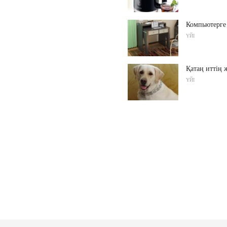
Компьютерге
ҮЙІ
Қатаң иттің 
ҮЙІ