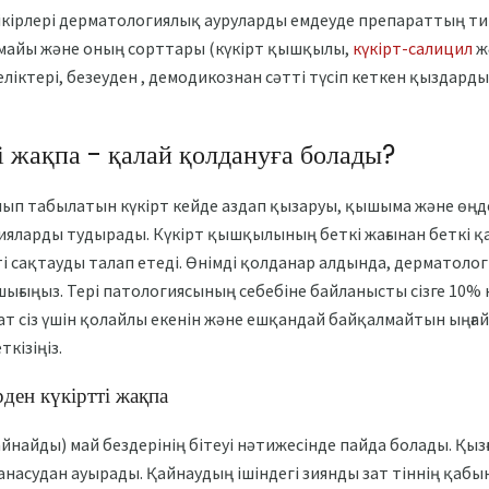
кірлері дерматологиялық ауруларды емдеуде препараттың тиім
т майы және оның сорттары (күкірт қышқылы,
күкірт-салицил
жә
ліктері, безеуден , демодикознан сәтті түсіп кеткен қыздард
ті жақпа - қалай қолдануға болады?
лып табылатын күкірт кейде аздап қызаруы, қышыма және өңд
ияларды тудырады. Күкірт қышқылының беткі жағынан беткі 
 сақтауды талап етеді. Өнімді қолданар алдында, дерматолог
ығыңыз. Тері патологиясының себебіне байланысты сізге 10% 
ат сіз үшін қолайлы екенін және ешқандай байқалмайтын ыңғ
кізіңіз.
рден күкіртті жақпа
айнайды) май бездерінің бітеуі нәтижесінде пайда болады. Қызғ
жанасудан ауырады. Қайнаудың ішіндегі зиянды зат тіннің қаб