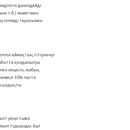
ділігін дәлелдейді.
не т.б.) көмегімен
ың сенімді тарихымен
елген аймақтың тітіркенуі
қабатта қолданылуы
пен кеңесіп, жабық
немесе 33% паста
айсыздықты
ылт реңк тығыз
ынуын тудырады. Бұл