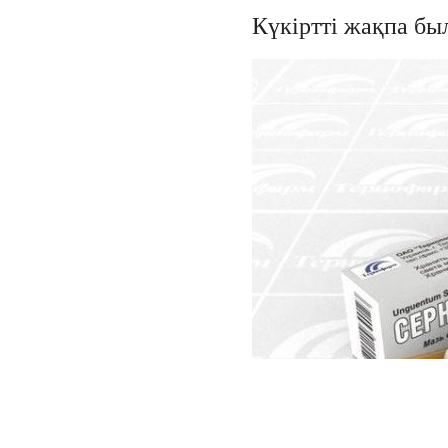
Күкіртті жақпа бы