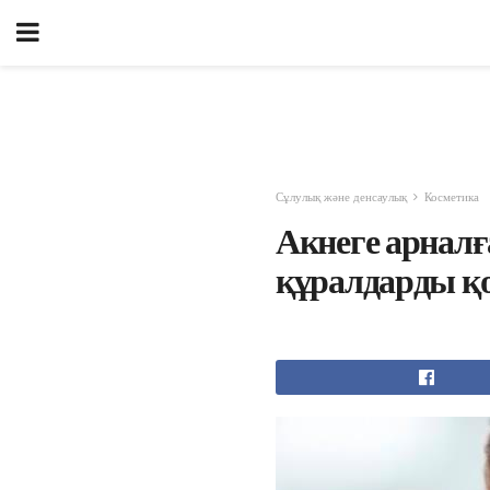
Сұлулық және денсаулық
Косметика
Акнеге арналға
құралдарды қ