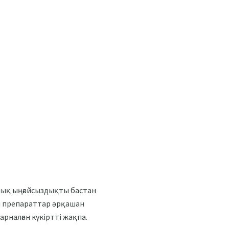
ялық ыңғайсыздықты бастан
ты препараттар әрқашан
арналған күкіртті жақпа.