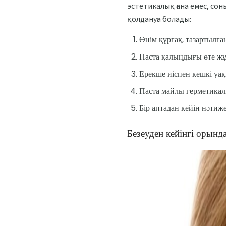
эстетикалық ғана емес, со
қолдануға болады:
Өнім құрғақ, тазартылға
Паста қалыңдығы өте жұ
Ерекше иіспен кешкі уа
Паста майлы герметикал
Бір аптадан кейін нәтиж
Безеуден кейінгі орынд