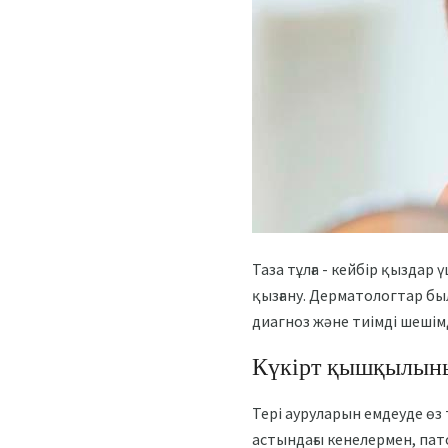
Таза тұлға - кейбір қыздар
қызғану. Дерматологтар был
диагноз және тиімді шешімд
Күкірт қышқылыны
Тері ауруларын емдеуде өз 
астындағы кенелермен, па