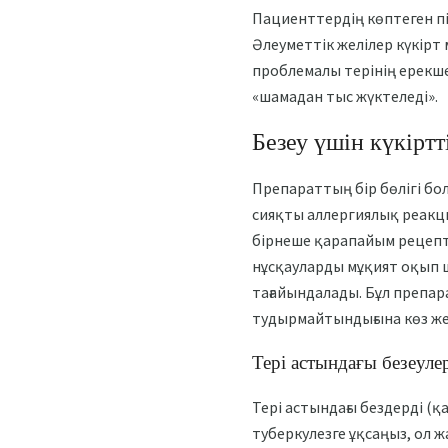
Пациенттердің көптеген пі
Әлеуметтік желілер күкір
проблемалы терінің ерекше
«шамадан тыс жүктеледі».
Безеу үшін күкірт
Препараттың бір бөлігі бо
сияқты аллергиялық реакц
бірнеше қарапайым рецепті
нұсқауларды мұқият оқып ш
тағайындалады. Бұл препар
тудырмайтындығына көз жет
Тері астындағы безеуле
Тері астындағы бездерді (қ
туберкулезге ұқсаңыз, ол 