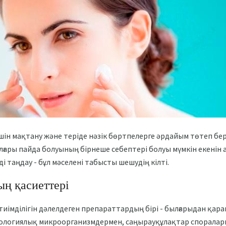
 үшін мақтану және теріде нәзік бөртпелерге әрдайым төтеп б
ғары пайда болуының бірнеше себептері болуы мүмкін екенін а
і таңдау - бұл мәселені табысты шешудің кілті.
ң қасиеттері
тиімділігін дәлелдеген препараттардың бірі - былғарыдан қара
тологиялық микроорганизмдермен, саңырауқұлақтар спорала