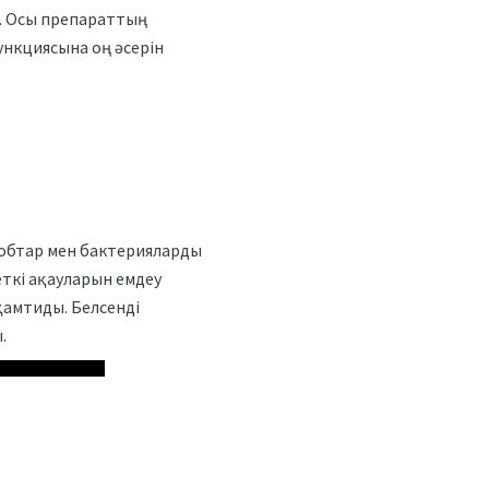
қ. Осы препараттың
функциясына оң әсерін
обтар мен бактерияларды
еткі ақауларын емдеу
қамтиды. Белсенді
.