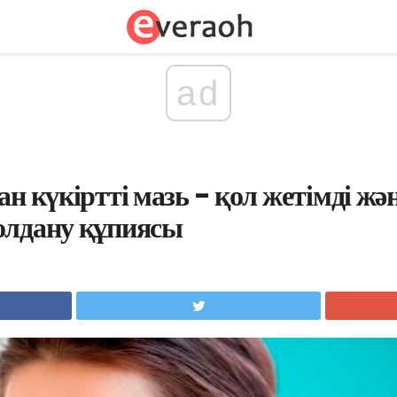
ad
н күкіртті мазь - қол жетімді жән
олдану құпиясы