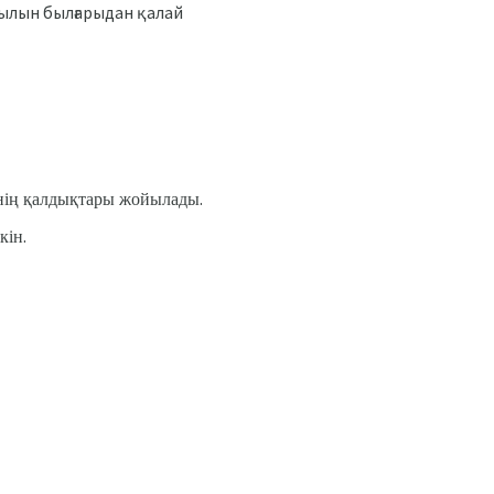
қылын былғарыдан қалай
мнің қалдықтары жойылады.
кін.