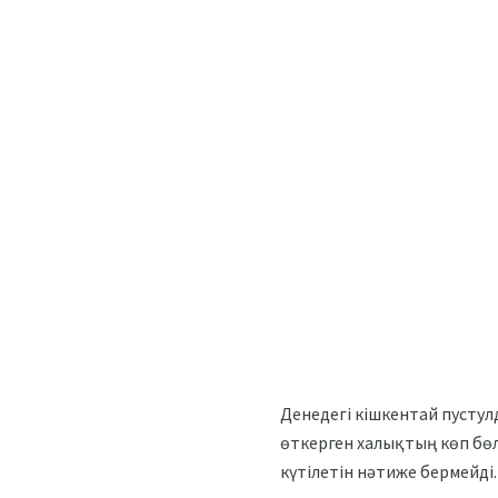
Денедегі кішкентай пустул
өткерген халықтың көп бө
күтілетін нәтиже бермейді.