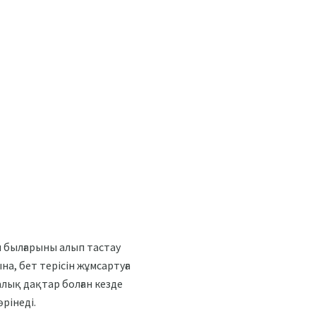
м былғарыны алып тастау
, бет терісін жұмсартуға
лық дақтар болған кезде
рінеді.