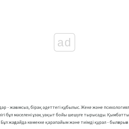
ad
дар - жағымсыз, бірақ әдеттегі құбылыс. Жеке және психологи
лігі бұл мәселені ұзақ уақыт бойы шешуге тырысады. Қымбат
 Бұл жағдайда көмекке қарапайым және тиімді құрал - былғарыға 