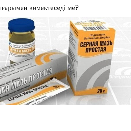
лғарымен көмектеседі ме?