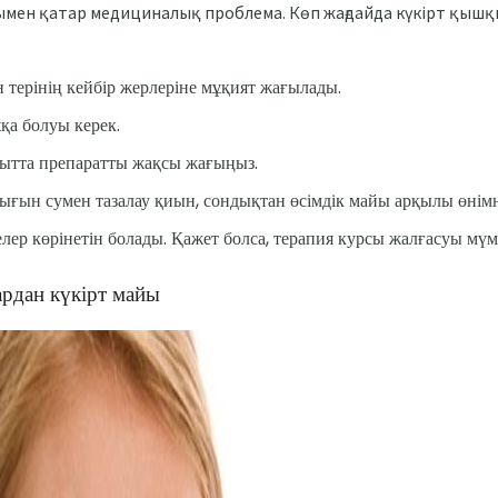
нымен қатар медициналық проблема. Көп жағдайда күкірт қыш
н терінің кейбір жерлеріне мұқият жағылады.
қа болуы керек.
қытта препаратты жақсы жағыңыз.
ығын сумен тазалау қиын, сондықтан өсімдік майы арқылы өні
елер көрінетін болады. Қажет болса, терапия курсы жалғасуы мүм
ардан күкірт майы