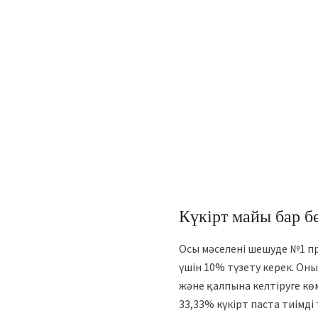
Күкірт майы бар б
Осы мәселені шешуде №1 пр
үшін 10% түзету керек. Он
және қалпына келтіруге кө
33,33% күкірт паста тиімді