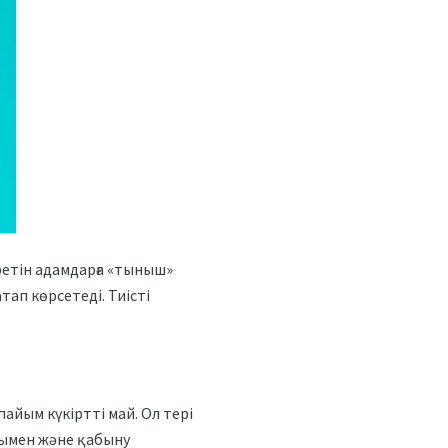
еретін адамдарға «тыныш»
тап көрсетеді. Тиісті
пайым күкіртті май. Ол тері
рымен және қабыну