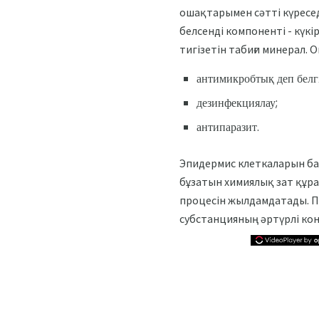
ошақтарымен сәтті күресед
белсенді компоненті - күкі
тигізетін табиғи минерал. О
антимикробтық деп белг
дезинфекциялау;
антипаразит.
Эпидермис клеткаларын ба
бұзатын химиялық зат құра
процесін жылдамдатады. П
субстанцияның әртүрлі кон