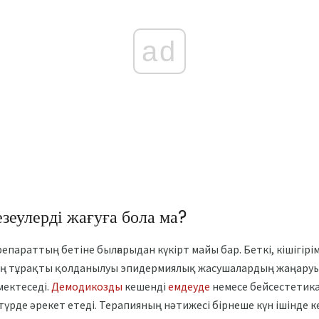
ad
езеулерді жағуға бола ма?
епараттың бетіне былғарыдан күкірт майы бар. Беткі, кішігірі
ың тұрақты қолданылуы эпидермиялық жасушалардың жаңаруына
мектеседі.
Демодикозды
кешенді
емдеуде
немесе бейсестетика
 түрде әрекет етеді. Терапияның нәтижесі бірнеше күн ішінде кө