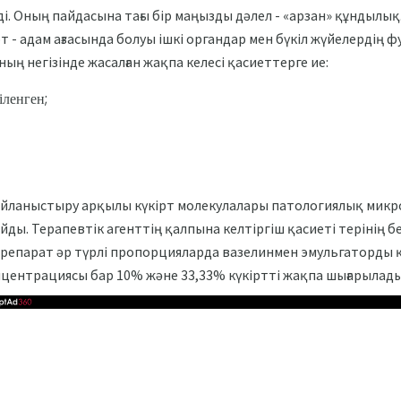
і. Оның пайдасына тағы бір маңызды дәлел - «арзан» құндылы
рт - адам ағзасында болуы ішкі органдар мен бүкіл жүйелердің 
ның негізінде жасалған жақпа келесі қасиеттерге ие:
іленген;
йланыстыру арқылы күкірт молекулалары патологиялық микр
йды. Терапевтік агенттің қалпына келтіргіш қасиеті терінің б
репарат әр түрлі пропорцияларда вазелинмен эмульгаторды 
центрациясы бар 10% және 33,33% күкіртті жақпа шығарылады