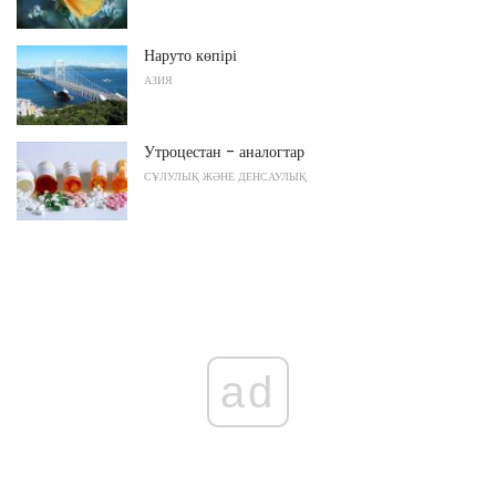
Наруто көпірі
АЗИЯ
Утроцестан - аналогтар
СҰЛУЛЫҚ ЖӘНЕ ДЕНСАУЛЫҚ
ad