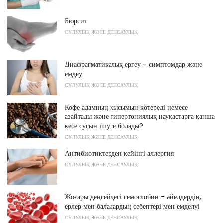
Бюрсит
СҰЛУЛЫҚ ЖӘНЕ ДЕНСАУЛЫҚ
Диафрагматикалық ергеу - симптомдар және
емдеу
СҰЛУЛЫҚ ЖӘНЕ ДЕНСАУЛЫҚ
Кофе адамның қысымын көтереді немесе
азайтады және гипертониялық науқастарға қанша
кесе сусын ішуге болады?
СҰЛУЛЫҚ ЖӘНЕ ДЕНСАУЛЫҚ
Антибиотиктерден кейінгі аллергия
СҰЛУЛЫҚ ЖӘНЕ ДЕНСАУЛЫҚ
Жоғары деңгейдегі гемоглобин - әйелдердің,
ерлер мен балалардың себептері мен емделуі
СҰЛУЛЫҚ ЖӘНЕ ДЕНСАУЛЫҚ