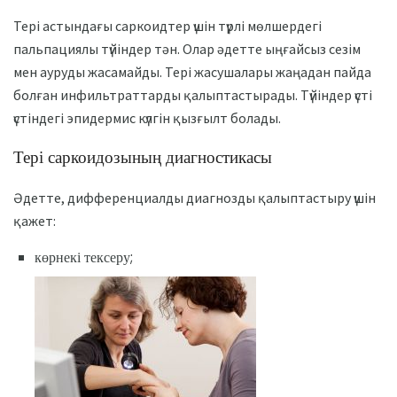
Тері астындағы саркоидтер үшін түрлі мөлшердегі
пальпациялы түйіндер тән. Олар әдетте ыңғайсыз сезім
мен ауруды жасамайды. Тері жасушалары жаңадан пайда
болған инфильтраттарды қалыптастырады. Түйіндер үсті
үстіндегі эпидермис күлгін қызғылт болады.
Тері саркоидозының диагностикасы
Әдетте, дифференциалды диагнозды қалыптастыру үшін
қажет:
көрнекі тексеру;