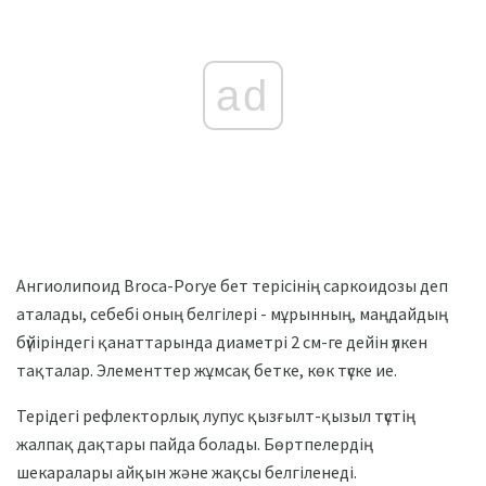
ad
Ангиолипоид Broca-Porye бет терісінің саркоидозы деп
аталады, себебі оның белгілері - мұрынның, маңдайдың
бүйіріндегі қанаттарында диаметрі 2 см-ге дейін үлкен
тақталар. Элементтер жұмсақ бетке, көк түске ие.
Терідегі рефлекторлық лупус қызғылт-қызыл түстің
жалпақ дақтары пайда болады. Бөртпелердің
шекаралары айқын және жақсы белгіленеді.