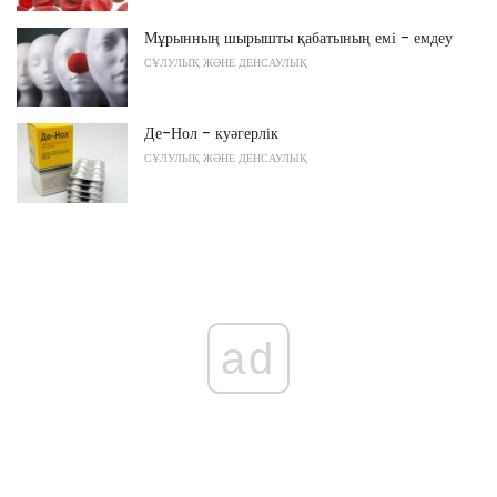
Мұрынның шырышты қабатының емі - емдеу
СҰЛУЛЫҚ ЖӘНЕ ДЕНСАУЛЫҚ
Де-Нол - куәгерлік
СҰЛУЛЫҚ ЖӘНЕ ДЕНСАУЛЫҚ
ad