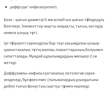
диффузды-инфильтративті.
Бекк - шағын диаметрі 5 мм аспайтын шағын түйіндердің
белгілері. Элементтер жарты-жарақты, тығыз, көгілдір
немесе қоңыр түсті.
Ірі түйіршікті саркоидозы бар тері зақымдалуы қоңыр-
цианотикалық түстің жалпақ плакаттарының болуымен
сипатталады. Мұндай құрылымдардың мөлшері 2 см
жетеді.
Диффузиялы-инфильтратикалық патология сирек
кездеседі, бұл үлкен емес (пальмалардың ұзындығына
дейін) тығыз фокустың сыртқы түрімен көрінеді.