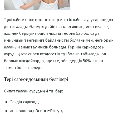
Түрлі жүйеге және органға әсер ететін жүйелі ауру саркоидоз
деп аталады. Әлі күнге дейін патологияның генетикалық
жолмен берілуіне байланысты теория бар болса да,
иммундық теңгерімге байланысты болғанымен, неге орын
алғанын анықтау мүмкін болмады. Терінің саркоидозы
аурудың өте сирек кездесетін түрі болып табылады, ол
барлық жағдайларда, әдетте, әйелдердің 50% -ынан
төмен болып келеді.
Тері саркоидозының белгілері
Сипатталған аурудың 4 түрі бар:
Бекдің саркоиді;
ангиолипоид Broca-Porye;