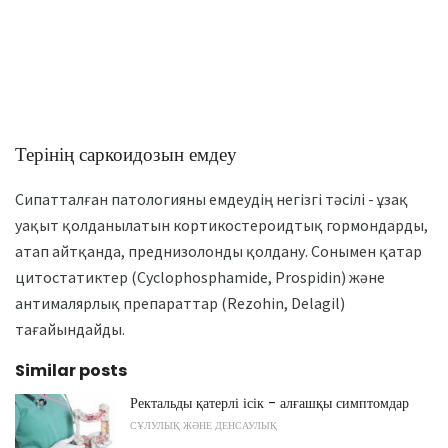
Терінің саркоидозын емдеу
Сипатталған патологияны емдеудің негізгі тәсілі - ұзақ
уақыт қолданылатын кортикостероидтық гормондарды,
атап айтқанда, преднизолонды қолдану. Сонымен қатар
цитостатиктер (Cyclophosphamide, Prospidin) және
антималярлық препараттар (Rezohin, Delagil)
тағайындайды.
Similar posts
Ректальды қатерлі ісік - алғашқы симптомдар
СҰЛУЛЫҚ ЖӘНЕ ДЕНСАУЛЫҚ