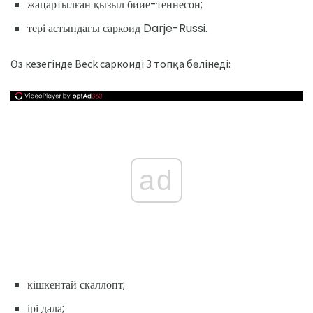
жаңартылған қызыл биие-теннесон;
тері астындағы саркоид Darje-Russi.
Өз кезегінде Beck саркоиді 3 топқа бөлінеді:
ad
кішкентай скаллопт;
ірі дала;