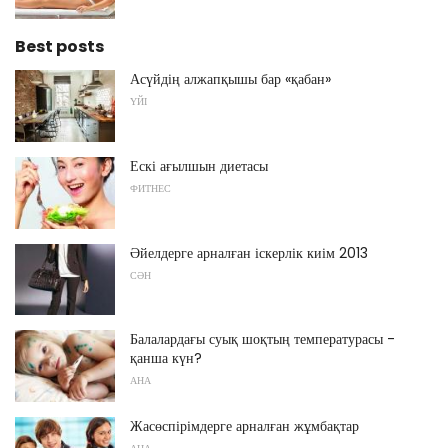
Best posts
Асүйдің алжапқышы бар «қабан»
ҮЙІ
Ескі ағылшын диетасы
ФИТНЕС
Әйелдерге арналған іскерлік киім 2013
СӘН
Балалардағы суық шоқтың температурасы -
қанша күн?
АНА
Жасөспірімдерге арналған жұмбақтар