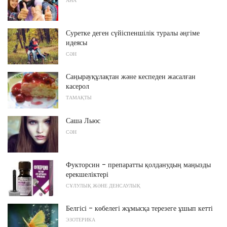
АНА
Суретке деген сүйіспеншілік туралы әңгіме
идеясы
СӘН
Саңырауқұлақтан және кеспеден жасалған
касерол
ТАМАҚТЫ
Саша Льюс
СӘН
Фукторсин - препаратты қолданудың маңызды
ерекшеліктері
СҰЛУЛЫҚ ЖӘНЕ ДЕНСАУЛЫҚ
Белгісі - көбелегі жұмысқа терезеге ұшып кетті
ЭЗОТЕРИКА