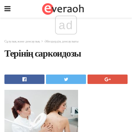
ad
Сұлулық және денсаулық
Әйелдердің денсаулығы
Терінің саркоидозы