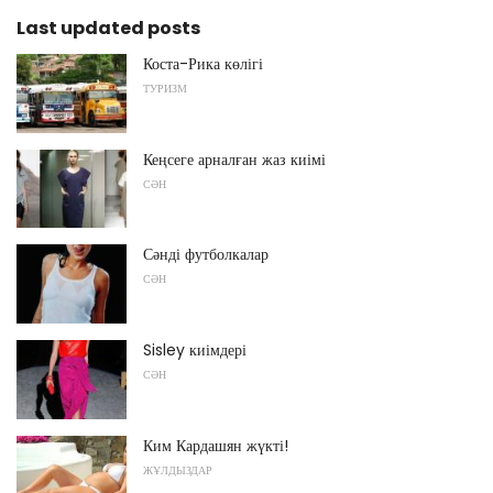
Last updated posts
Коста-Рика көлігі
ТУРИЗМ
Кеңсеге арналған жаз киімі
СӘН
Сәнді футболкалар
СӘН
Sisley киімдері
СӘН
Ким Кардашян жүкті!
ЖҰЛДЫЗДАР