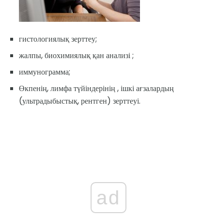
гистологиялық зерттеу;
жалпы, биохимиялық қан анализі ;
иммунограмма;
Өкпенің, лимфа түйіндерінің , ішкі ағзалардың
(ультрадыбыстық, рентген) зерттеуі.
ad