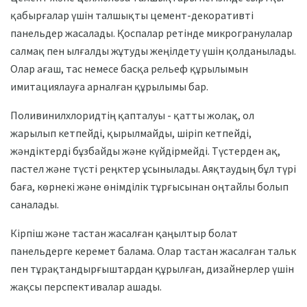
қабырғалар үшін талшықты цемент-декоративті
панельдер жасалады. Қоспалар ретінде микрогранулалар
салмақ пен ылғалды жұтуды жеңілдету үшін қолданылады.
Олар ағаш, тас немесе басқа рельеф құрылымын
имитациялауға арналған құрылымы бар.
Поливинилхлоридтің қапталуы - қатты жолақ, ол
жарылып кетпейді, қырылмайды, шіріп кетпейді,
жәндіктерді бұзбайды және күйдірмейді. Түстерден ақ,
пастел және түсті реңктер ұсынылады. Аяқтаудың бұл түрі
баға, көрнекі және өнімділік тұрғысынан оңтайлы болып
саналады.
Кірпіш және тастан жасалған қаңылтыр болат
панельдерге керемет балама. Олар тастан жасалған тальк
пен тұрақтандырғыштардан құрылған, дизайнерлер үшін
жақсы перспективалар ашады.