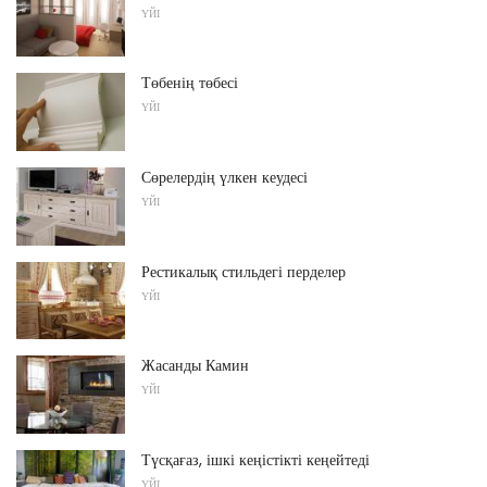
ҮЙІ
Төбенің төбесі
ҮЙІ
Сөрелердің үлкен кеудесі
ҮЙІ
Рестикалық стильдегі перделер
ҮЙІ
Жасанды Камин
ҮЙІ
Түсқағаз, ішкі кеңістікті кеңейтеді
ҮЙІ