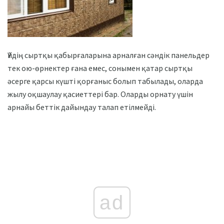
Үйдің сыртқы қабырғаларына арналған сәндік панельдер
тек ою-өрнектер ғана емес, сонымен қатар сыртқы
әсерге қарсы күшті қорғаныс болып табылады, оларда
жылу оқшаулау қасиеттері бар. Оларды орнату үшін
арнайы беттік дайындау талап етілмейді.
ad