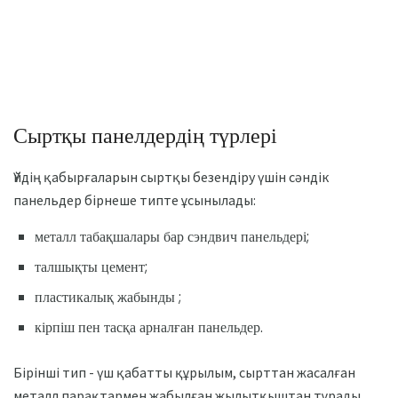
Сыртқы панелдердің түрлері
Үйдің қабырғаларын сыртқы безендіру үшін сәндік
панельдер бірнеше типте ұсынылады:
металл табақшалары бар сэндвич панельдері;
талшықты цемент;
пластикалық жабынды ;
кірпіш пен тасқа арналған панельдер.
Бірінші тип - үш қабатты құрылым, сырттан жасалған
металл парақтармен жабылған жылытқыштан тұрады.