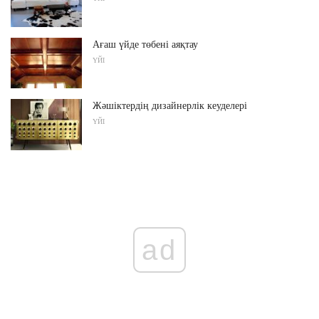
Ағаш үйде төбені аяқтау
ҮЙІ
Жәшіктердің дизайнерлік кеуделері
ҮЙІ
ad