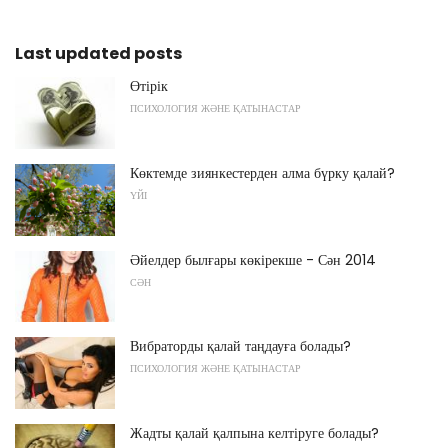
Last updated posts
Өтірік
ПСИХОЛОГИЯ ЖӘНЕ ҚАТЫНАСТАР
Көктемде зиянкестерден алма бүрку қалай?
ҮЙІ
Әйелдер былғары көкірекше - Сән 2014
СӘН
Вибраторды қалай таңдауға болады?
ПСИХОЛОГИЯ ЖӘНЕ ҚАТЫНАСТАР
Жадты қалай қалпына келтіруге болады?