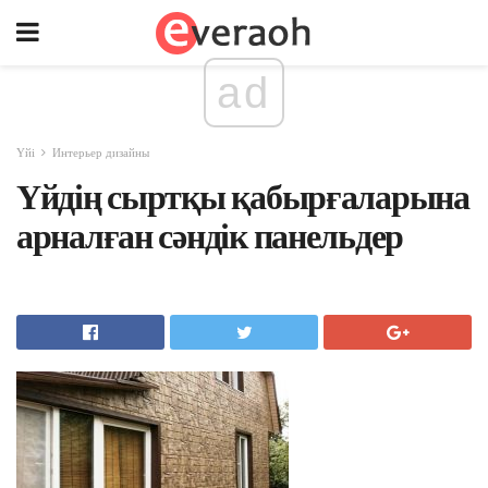
ad
Үйі
Интерьер дизайны
Үйдің сыртқы қабырғаларына
арналған сәндік панельдер