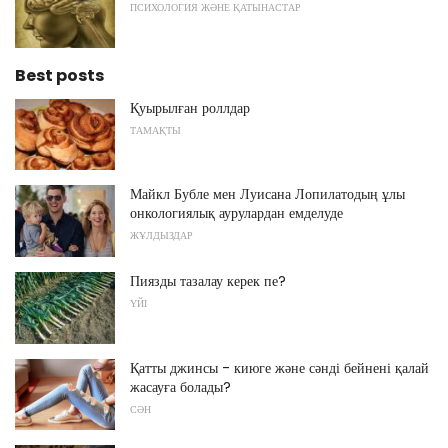
ПСИХОЛОГИЯ ЖӘНЕ ҚАТЫНАСТАР
Best posts
Қуырылған роллдар
ТАМАҚТЫ
Майкл Бубле мен Луисана Лопилатодың ұлы
онкологиялық аурулардан емделуде
ЖҰЛДЫЗДАР
Пиязды тазалау керек пе?
ҮЙІ
Қатты джинсы - киюге және сәнді бейнені қалай
жасауға болады?
СӘН