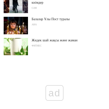
киімдер
СӘН
Балалар Ұлы Пост туралы
АНА
Жидек шай жақсы және жаман
ФИТНЕС
ad