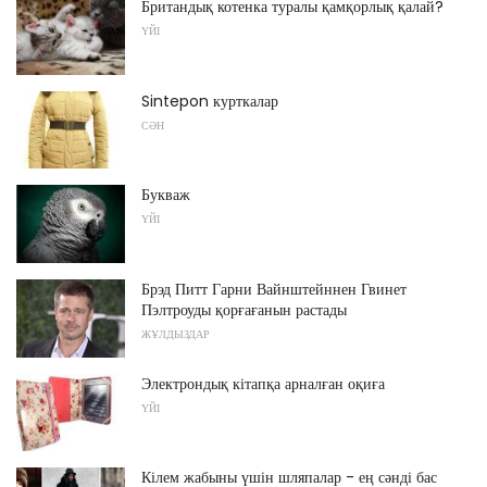
Британдық котенка туралы қамқорлық қалай?
ҮЙІ
Sintepon курткалар
СӘН
Букваж
ҮЙІ
Брэд Питт Гарни Вайнштейннен Гвинет
Пэлтроуды қорғағанын растады
ЖҰЛДЫЗДАР
Электрондық кітапқа арналған оқиға
ҮЙІ
Кілем жабыны үшін шляпалар - ең сәнді бас