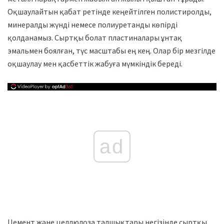
Оқшаулайтын қабат ретінде кеңейтілген полистиролды,
минералды жүнді немесе полиуретанды көпірді
қолданамыз. Сыртқы болат пластиналары ұнтақ
эмальмен боялған, түс масштабы ең кең. Олар бір мезгілде
оқшаулау мен қасбеттік жабуға мүмкіндік береді.
ad
Цемент және целлюлоза талшықтары негізінде сыртқы