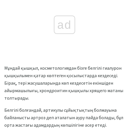
ad
Мұндай қышқыл, косметологиядан бізге белгілі гиалурон
қышқылымен қатар көптеген қосылыстарда кездеседі.
Бірақ, тері жасушаларында көп кездесетін екіншіден
айырмашылығы, хрондроитин қышқылы хрящего матаны
толтырады.
Белгілі болғандай, артикулы сұйықтықтың болмауына
байланысты артроз деп аталатын ауру пайда болады, бұл
орта жастағы адамдардың көпшілігіне әсер етеді.