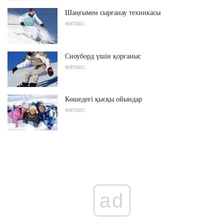
Шаңғымен сырғанау техникасы
ФИТНЕС
Сноуборд үшін қорғаныс
ФИТНЕС
Көшедегі қысқы ойындар
ФИТНЕС
ad