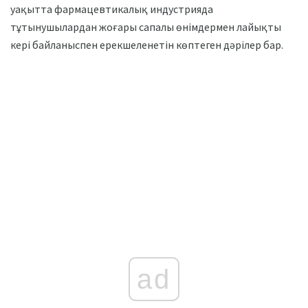
уақытта фармацевтикалық индустрияда
тұтынушылардан жоғары сапалы өнімдермен лайықты
кері байланыспен ерекшеленетін көптеген дәрілер бар.
ad