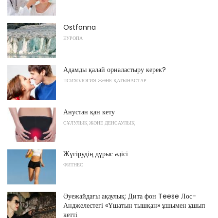
Ostfonna
ЕУРОПА
Адамды қалай орналастыру керек?
ПСИХОЛОГИЯ ЖӘНЕ ҚАТЫНАСТАР
Анустан қан кету
СҰЛУЛЫҚ ЖӘНЕ ДЕНСАУЛЫҚ
Жүгірудің дұрыс әдісі
ФИТНЕС
Әуежайдағы ақаулық: Дита фон Teese Лос-
Анджелестегі «Ұшатын тышқан» ұшымен ұшып
кетті