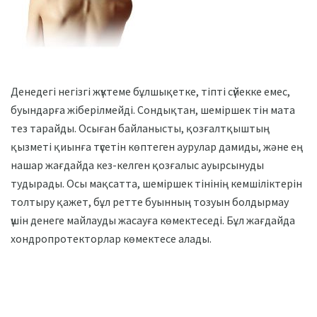
Денедегі негізгі жүктеме бұлшықетке, тіпті сүйекке емес,
буындарға жіберілмейді. Сондықтан, шеміршек тін мата
тез тарайды. Осыған байланысты, қозғалтқыштың
қызметі қиынға түсетін көптеген аурулар дамиды, және ең
нашар жағдайда кез-келген қозғалыс ауырсынуды
тудырады. Осы мақсатта, шеміршек тінінің кемшіліктерін
толтыру қажет, бұл ретте буынның тозуын болдырмау
үшін денеге майлауды жасауға көмектеседі. Бұл жағдайда
хондропротекторлар көмектесе алады.