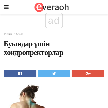
ad
Фитнес
Спорт
Буындар үшін
хондропректорлар