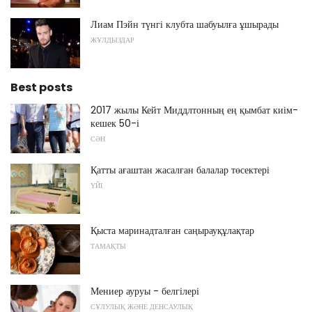
Лиам Пэйн түнгі клубта шабуылға ұшырады
ЖҰЛДЫЗДАР
Best posts
2017 жылы Кейт Миддлтонның ең қымбат киім-
кешек 50-і
СӘН
Қатты ағаштан жасалған балалар төсектері
ҮЙІ
Қыста маринадталған саңырауқұлақтар
ТАМАҚТЫ
Мениер ауруы - белгілері
СҰЛУЛЫҚ ЖӘНЕ ДЕНСАУЛЫҚ