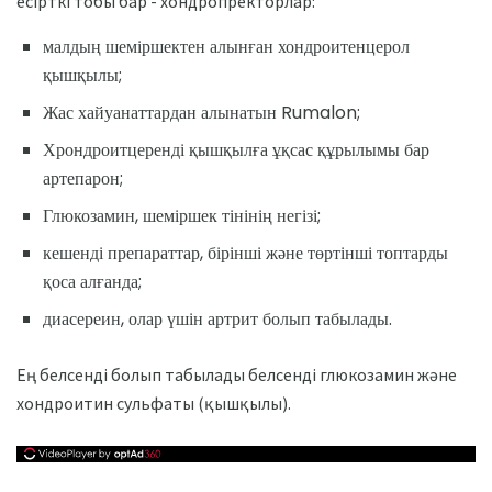
есірткі тобы бар - хондропректорлар:
малдың шеміршектен алынған хондроитенцерол
қышқылы;
Жас хайуанаттардан алынатын Rumalon;
Хрондроитцеренді қышқылға ұқсас құрылымы бар
артепарон;
Глюкозамин, шеміршек тінінің негізі;
кешенді препараттар, бірінші және төртінші топтарды
қоса алғанда;
диасереин, олар үшін артрит болып табылады.
Ең белсенді болып табылады белсенді глюкозамин және
хондроитин сульфаты (қышқылы).