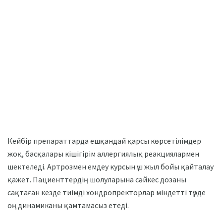
Кейбір препараттарда ешқандай қарсы көрсетілімдер
жоқ, басқалары кішігірім аллергиялық реакциялармен
шектеледі. Артрозмен емдеу курсын үш жыл бойы қайталау
қажет. Пациенттердің шолуларына сәйкес дозаны
сақтаған кезде тиімді хондропректорлар міндетті түрде
оң динамиканы қамтамасыз етеді.