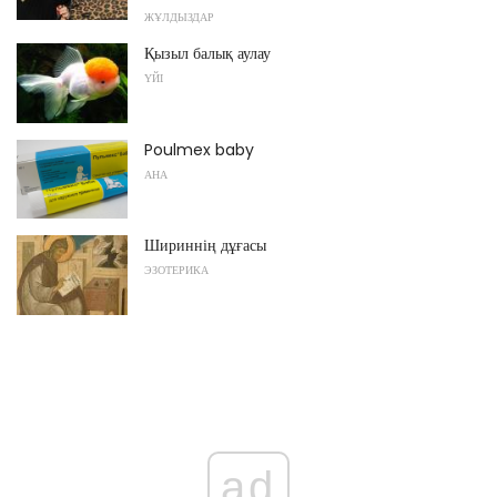
ЖҰЛДЫЗДАР
Қызыл балық аулау
ҮЙІ
Poulmex baby
АНА
Шириннің дұғасы
ЭЗОТЕРИКА
ad