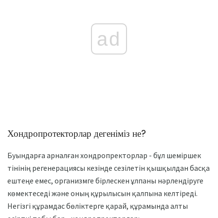
ad
Хондропротекторлар дегеніміз не?
Буындарға арналған хондропректорлар - бұл шеміршек
тінінің регенерациясы кезінде сезілетін қышқылдан басқа
ештеңе емес, организмге бірлескен ұлпаны нәрлендіруге
көмектеседі және оның құрылысын қалпына келтіреді.
Негізгі құрамдас бөліктерге қарай, құрамында алты