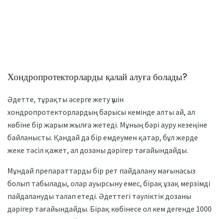
Хондропротекторларды қалай алуға болады?
Әдетте, тұрақты әсерге жету үшін
хондропротекторлардың барысы кемінде алты ай, ал
көбіне бір жарым жылға жетеді. Мұның бәрі ауру кезеңіне
байланысты. Қандай да бір емдеумен қатар, бұл жерде
жеке тәсіл қажет, ал дозаны дәрігер тағайындайды.
Мұндай препараттарды бір рет пайдалану мағынасыз
болып табылады, олар ауырсыну емес, бірақ ұзақ мерзімді
пайдалануды талап етеді. Әдеттегі тәуліктік дозаны
дәрігер тағайындайды. Бірақ көбінесе ол кем дегенде 1000