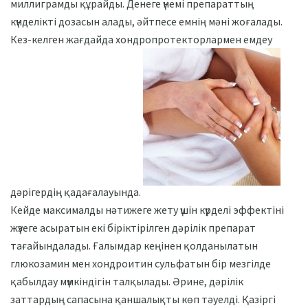
миллиграмды құрайды. Денеге үнемі препараттың
күнделікті дозасын алады, әйтпесе емнің мәні жоғалады.
Кез-келген жағдайда хондропротекторлармен емдеу
дәрігердің қадағалауында.
Кейде максималды нәтижеге жету үшін күрделі эффектіні
жүзеге асыратын екі біріктірілген дәрілік препарат
тағайындалады. Ғалымдар кеңінен қолданылатын
глюкозамин мен хондроитин сульфатын бір мезгілде
қабылдау мүмкіндігін талқылады. Әрине, дәрілік
заттардың сапасына қаншалықты көп тәуелді. Қазіргі