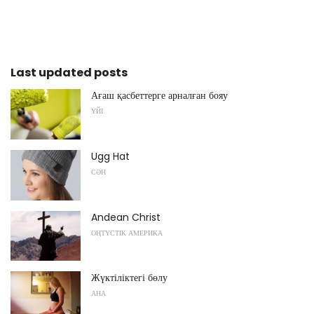
Last updated posts
Ағаш қасбеттерге арналған бояу
ҮЙІ
Ugg Hat
СӘН
Andean Christ
ОҢТҮСТІК АМЕРИКА
Жүктіліктегі бөлу
АНА