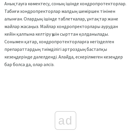
Анықтауға көмектесу, соның ішінде хондропротекторлар.
Табиғи хондропректорлар малдың шеміршек тінінен
алынған. Олардың ішінде таблеткалар, ұнтақтар және
майлар жасаңыз. Майлар хондропректорлары аурудан
кейін қалпына келтіру үшін сырттан қолданылады.
Сонымен қатар, хондропротекторларға негізделген
препараттардың тиімділігі артроздың бастапқы
кезеңдерінде дәлелденді. Алайда, ескерілмеген кезеңдер
бар болса да, олар әлсіз.
ad