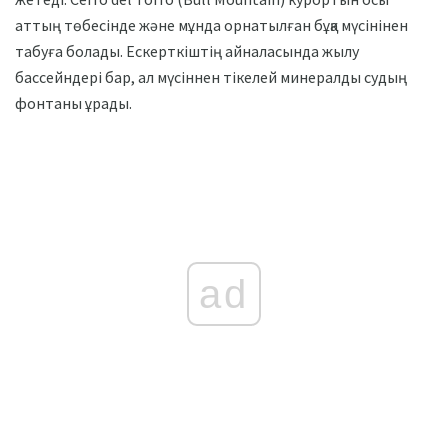
аттың төбесінде және мұнда орнатылған бұқа мүсінінен
табуға болады. Ескерткіштің айналасында жылу
бассейндері бар, ал мүсіннен тікелей минералды судың
фонтаны ұрады.
ad