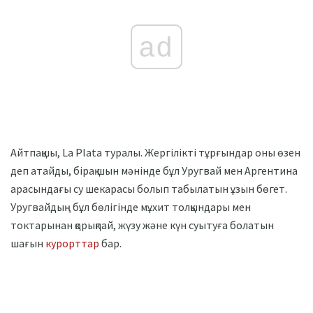
ad
Айтпақшы, La Plata туралы. Жергілікті тұрғындар оны өзен
деп атайды, бірақ шын мәнінде бұл Уругвай мен Аргентина
арасындағы су шекарасы болып табылатын ұзын бөгет.
Уругвайдың бұл бөлігінде мұхит толқындары мен
токтарынан қорықпай, жүзу және күн суытуға болатын
шағын
курорттар
бар.