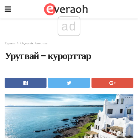
ad
Туризм
Оңтүстік Америка
Уругвай - курорттар