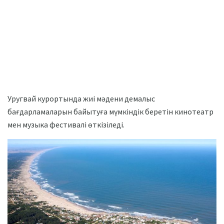
Уругвай курортында жиі мәдени демалыс
бағдарламаларын байытуға мүмкіндік беретін кинотеатр
мен музыка фестивалі өткізіледі.