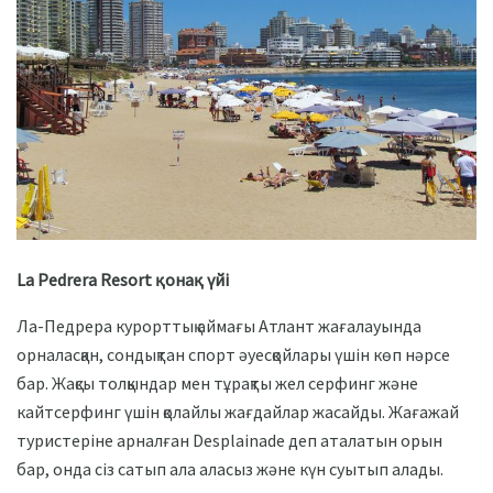
La Pedrera Resort қонақ үйі
Ла-Педрера курорттық аймағы Атлант жағалауында
орналасқан, сондықтан спорт әуесқойлары үшін көп нәрсе
бар. Жақсы толқындар мен тұрақты жел серфинг және
кайтсерфинг үшін қолайлы жағдайлар жасайды. Жағажай
туристеріне арналған Desplainade деп аталатын орын
бар, онда сіз сатып ала аласыз және күн суытып алады.