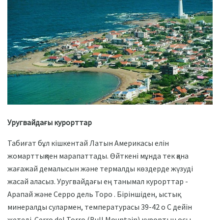
Уругвайдағы курорттар
Табиғат бұл кішкентай Латын Америкасы елін
жомарттықпен марапаттады. Өйткені мұнда тек қана
жағажай демалысын және термалды көздерде жүзуді
жасай аласыз. Уругвайдағы ең танымал курорттар -
Арапай және Серро дель Торо . Біріншіден, ыстық
минералды сулармен, температурасы 39-42 o C дейін
жетеді. Cerro del Torro (Bull Mountain) курортын осы