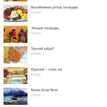
Колумбияның ұлттық тағамдары
ТУРИЗМ
Эквадор тағамдары
ТУРИЗМ
Уругвай қайда?
ТУРИЗМ
Парагвай - сатып алу
ТУРИЗМ
Қонақ үйлер Чили
ТУРИЗМ