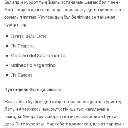
Бұл елдің курорттық аймағы астананың шығыс бөлігінен -
Монтевидео қаласынан ондаған және жүздеген километрге
созылып жатыр. Уругвайдың бұл бөлігінде ең танымал
курорттар:
Пунта-дель-Эсте ;
Ла Педрера ;
Colonia del Sacramento ;
Balneario Argentino;
Ла Палома .
Пунта-дель-Эсте қалашығы
Жыл сайын бүкіл елден жүздеген және мыңдаған туристер
Латын Америкасының оңтүстік-шығыс жағалауына
шығады. Мұнда Уругвайдың «визиткасы» болған Пунта-
дель-Эсте курорты . Мәртебеге қарамастан, қала өз тарихын