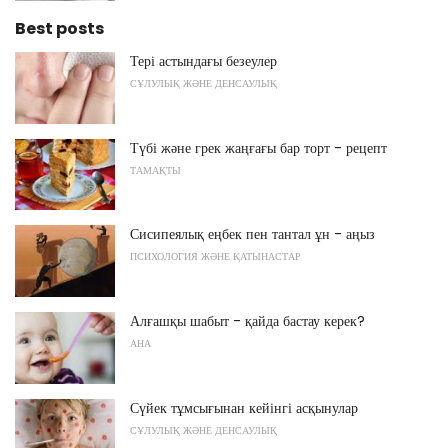
Best posts
Тері астындағы безеулер
СҰЛУЛЫҚ ЖӘНЕ ДЕНСАУЛЫҚ
Түбі және грек жаңғағы бар торт - рецепт
ТАМАҚТЫ
Сисипеялық еңбек пен тантал ұн - аңыз
ПСИХОЛОГИЯ ЖӘНЕ ҚАТЫНАСТАР
Алғашқы шабыт - қайда бастау керек?
АНА
Сүйек тұмсығынан кейінгі асқынулар
СҰЛУЛЫҚ ЖӘНЕ ДЕНСАУЛЫҚ