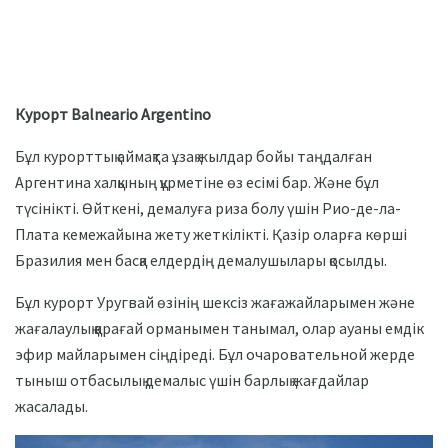
Курорт Balneario Argentino
Бұл курорттық аймақта ұзақ жылдар бойы таңдалған
Аргентина халқының құрметіне өз есімі бар. Және бұл
түсінікті. Өйткені, демалуға риза болу үшін Рио-де-ла-
Плата кемежайына жету жеткілікті. Қазір оларға көрші
Бразилия мен басқа елдердің демалушылары қосылды.
Бұл курорт Уругвай өзінің шексіз жағажайларымен және
жағалаулық қарағай орманымен танымал, олар ауаны емдік
эфир майларымен сіңдіреді. Бұл очаровательной жерде
тыныш отбасылық демалыс үшін барлық жағдайлар
жасалады.