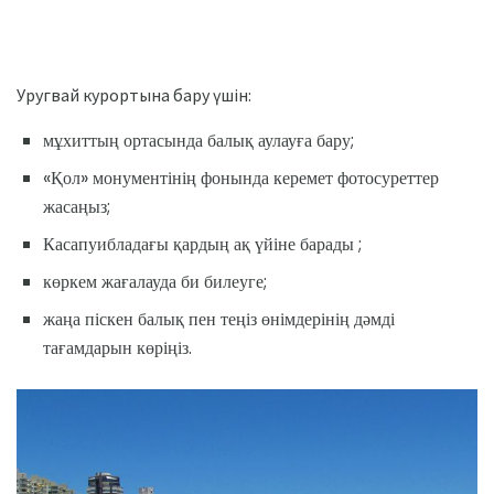
Уругвай курортына бару үшін:
мұхиттың ортасында балық аулауға бару;
«Қол» монументінің фонында керемет фотосуреттер
жасаңыз;
Касапуибладағы қардың ақ үйіне барады ;
көркем жағалауда би билеуге;
жаңа піскен балық пен теңіз өнімдерінің дәмді
тағамдарын көріңіз.