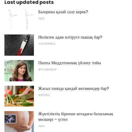
Last updated posts
Балерина қалай салу керек?
АНА
Неліктен адам өлтіруге пышақ бар?
ЭЗОТЕРИКА
Пиппа Миддлтонның үйлену тойы
ЖҰЛДЫЗДАР
Жасыл пиязда қандай витаминдер бар?
ФИТНЕС
Жүктіліктің бірнеше аптадағы баласының
мөлшері - үстел
АНА