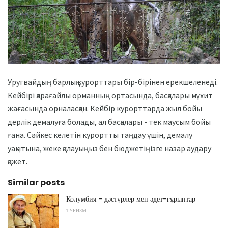
Уругвайдың барлық курорттары бір-бірінен ерекшеленеді.
Кейбірі қарағайлы орманның ортасында, басқалары мұхит
жағасында орналасқан. Кейбір курорттарда жыл бойы
дерлік демалуға болады, ал басқалары - тек маусым бойы
ғана. Сәйкес келетін курортты таңдау үшін, демалу
уақытына, жеке қалауыңыз бен бюджетіңізге назар аудару
қажет.
Similar posts
Колумбия - дәстүрлер мен әдет-ғұрыптар
ТУРИЗМ