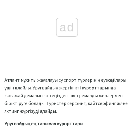
ad
Атлант мұхиты жағалауы су спорт түрлерінің әуесқойлары
үшін қолайлы. Уругвайдың жергілікті курорттарында
жағажай демалысын теңіздегі экстремалды жерлермен
біріктіруге болады. Туристер серфинг, кайтсерфинг және
яхтинг жүргізуді қалайды.
Уругвайдың ең танымал курорттары