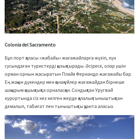
Colonia del Sacramento
Бұл порт қаласы «жабайы» жағажайларға жүзіп, күн
сусындаған туристерді қызықтырады. Әсіресе, олар үшін
орман орнын жасыратын Плайя Фернандо жағажайы бар.
Ең жақын дүкендер мен қонақ үйлер жағажайдан бірнеше
шақырым қашықтықта орналасқан. Сондықтан Уругвай
курортында сіз кез келген жерде қалалық тыныштықтан
демалып, табиғат пен тыныштықты қуанта аласыз.