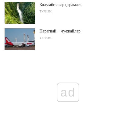
Колумбия сарқырамасы
ТУРИЗМ
Парагвай - әуежайлар
ТУРИЗМ
ad