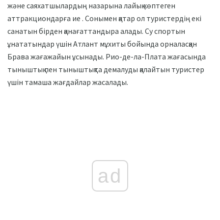
және саяхатшылардың назарына лайық көптеген
аттракциондарға ие . Сонымен қатар ол туристердің екі
санатын бірден қанағаттандыра алады. Су спортын
ұнататындар үшін Атлант мұхиты бойында орналасқан
Брава жағажайын ұсынады. Рио-де-ла-Плата жағасында
тыныштық пен тыныштықта демалуды қалайтын туристер
үшін тамаша жағдайлар жасалады.
ad