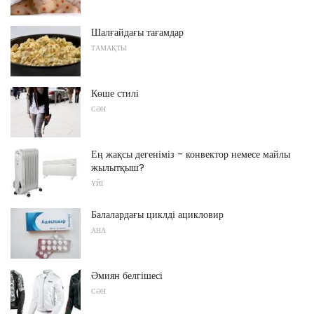
Шалғайдағы тағамдар
ТАМАҚТЫ
Көше стилі
СӘН
Ең жақсы дегеніміз - конвектор немесе майлы
жылытқыш?
ҮЙІ
Балалардағы циклді ацикловир
АНА
Әмиян белгішесі
СӘН