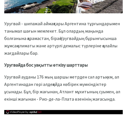
Уругвай - шипажай аймақтары Аргентина тұрғындарымен
танымал шағын мемлекет. Бұл олардың маңында
болғанына қарамастан, бірақ Уругвайдың бұрынғысынша
жұмсақ климаты және әртүрлі демалыс түрлеріне қолайлы
жағдайлары бар.
Уругвайда бос уақытты өткізу шарттары
Уругвай ауданы 176 мың шаршы метрден сәл артық. км, ал
Аргентинадан гөрі әлдеқайда көбірек мүмкіндіктер
ұсынады. Бұл, бір жағынан, Атлант мұхитының суымен, ал
екінші жағынан - Рио-де-ла-Плата өзенінің жағасында.