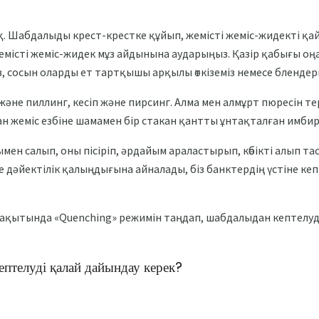
қ. Шабдалыды крест-крестке құйып, жемісті жеміс-жидекті қай
місті жеміс-жидек мұз айдынына аударыңыз. Қазір қабығы оңай
із, сосын оларды ет тартқышы арқылы өткіземіз немесе бленде
және пиллинг, кесіп және пирсинг. Алма мен алмұрт пюресін 
қан жеміс езбіне шамамен бір стакан қантты ұнтақталған имби
сымен салып, оны пісіріп, әрдайым араластырып, көбікті алып 
е дәйектілік қалыңдығына айналады, біз банктердің үстіне кеп
у уақытында «Quenching» режимін таңдап, шабдалыдан кептелуд
птелуді қалай дайындау керек?