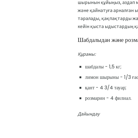
шырынын құйыңыз, аздап ма
және қайнатуға арналған ы
таралады, қақпақтарды жаб
кейін қыста ыдыстардың қ
Шабдалыдан және розма
Құрамы:
шабдалы - 1,5 кг;
лимон шырыны - 1/3 ға
қант - 4 3/4 тауар;
розмарин - 4 филиал.
Дайындау