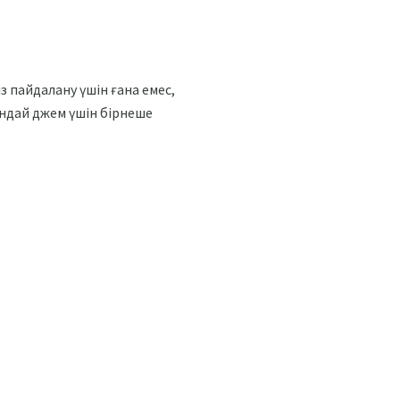
із пайдалану үшін ғана емес,
ындай джем үшін бірнеше