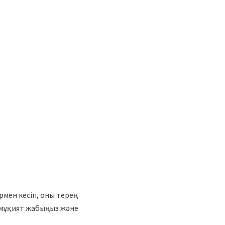
мен кесіп, оны терең
 мұқият жабыңыз және