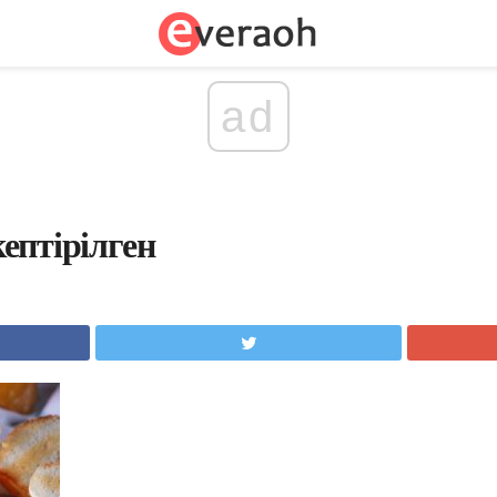
ad
ептірілген