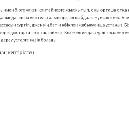
ынмен бірге үлкен контейнерге жылжытып, оны орташа отқа
 қалыңдағанша кептеліп алынады, ал шабдалы жұмсақ емес. Бл
ссасын сүртіп, джемнің бетін көбікпен жабылғанша ұстаңыз. Біз 
ьді ыдыстарға төгіп тастаймыз. Кез-келген дәстүрлі тәсілмен 
дереу үстелге нәзік болады.
ан кептірілген