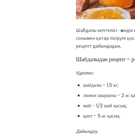
Шабдалы кептелісі - өзіндік
сонымен қатар пісіруге қо
рецепт дайындадық.
Шабдалыдан рецепт - р
Құрамы:
шабдалы - 1,5 кг;
лимон шырыны - 2 ас қа
май - 1/2 шай қасық;
қант - 5 ас қасық.
Дайындау