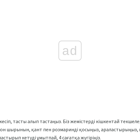
ad
іп, тасты алып тастаңыз. Біз жемістерді кішкентай текшелер
он шырынын, қант пен розмаринді қосыңыз, араластырыңыз,
астырып кетуді ұмытпай, 4 сағатқа жүгіріңіз.