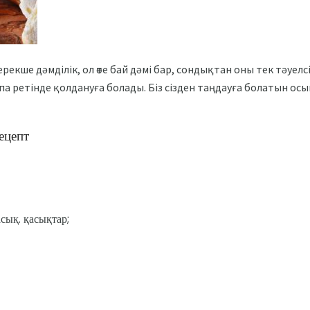
 ерекше дәмділік, ол өте бай дәмі бар, сондықтан оны тек тәуелс
спа ретінде қолдануға болады. Біз сізден таңдауға болатын ос
ецепт
сық. қасықтар;