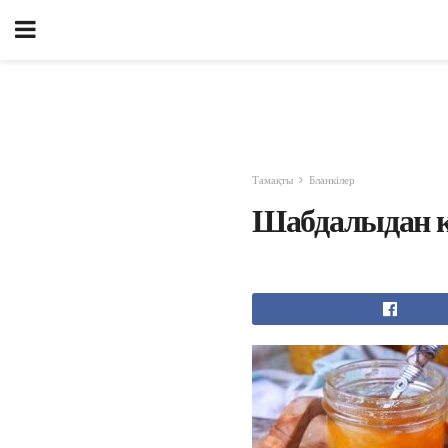
Тамақты
Бланкілер
Шабдалыдан к