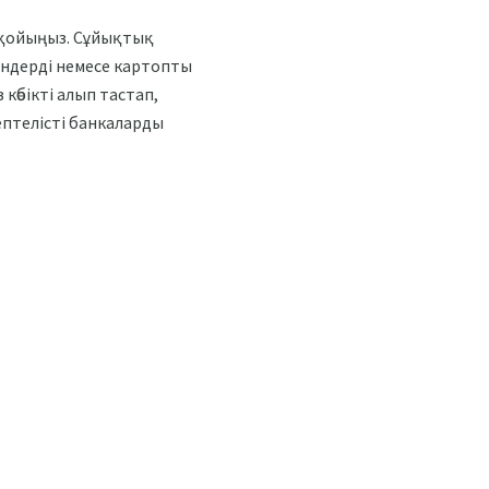
 қойыңыз. Сұйықтық
ендерді немесе картопты
көбікті алып тастап,
кептелісті банкаларды