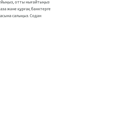
 құйыңыз, отты нығайтыңыз
таза және құрғақ банктерге
шасына салыңыз. Содан