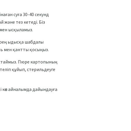
наған суға 30-40 секунд
 және тез кетеді. Біз
рмен ысқыламыз.
терең ыдысқа шабдалы
рь мен қантты қосыңыз.
тастаймыз. Пюре картопының
теліп құйып, стерильдеуге
і көп айналымда дайындауға