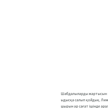
Шабдалыларды жартысын кес
ыдысқа салып қойдық. Лим
шырын әр сағат ішінде арал