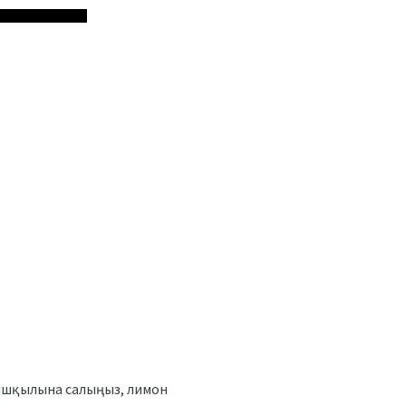
қышқылына салыңыз, лимон