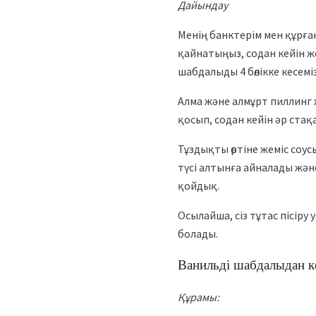
Дайындау
Менің банктерім мен құрға
қайнатыңыз, содан кейін же
шабдалыды 4 бөлікке кесем
Алма және алмұрт пиллинг 
қосып, содан кейін әр ста
Тұздықты өртіне жеміс соу
түсі алтынға айналады жән
қойдық.
Осылайша, сіз тұтас пісір
болады.
Ванильді шабдалыдан ке
Құрамы: