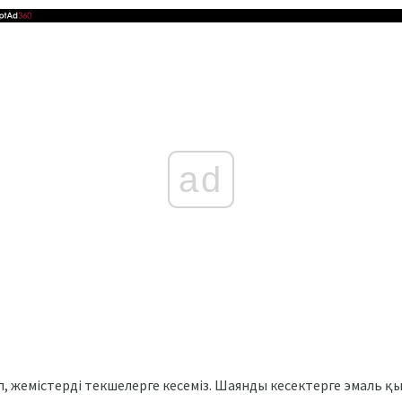
ad
, жемістерді текшелерге кесеміз. Шаянды кесектерге эмаль 