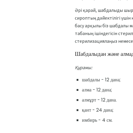
Әрі қарай, шабдалыды шыр
сироптың дәйектілігі үшін
басу арқылы біз шабдалы ма
табаның ішіндегісін стерил
стерилизациялаңыз немесе 
Шабдалыдан және алмад
Құрамы:
шабдалы - 12 дана;
алма - 12 дана;
алмұрт - 12 дана.
қант - 24 дана;
имбирь - 4 см.