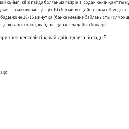
й құйып, көбік пайда болғанша пісіріңіз, содан кейін қантты
дыстың мазмұнын күтіңіз. Біз бір минут қайнатамыз. Шұңқыр 
ады және 10-15 минутқа (банка көлеміне байланысты) су мон
ақпақтарын орап, шабдалыдан джем дайын болады!
риннен кептелісті қалай дайындауға болады?
сыр;